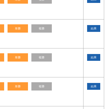
単勝
複勝
結果
単勝
複勝
結果
単勝
複勝
結果