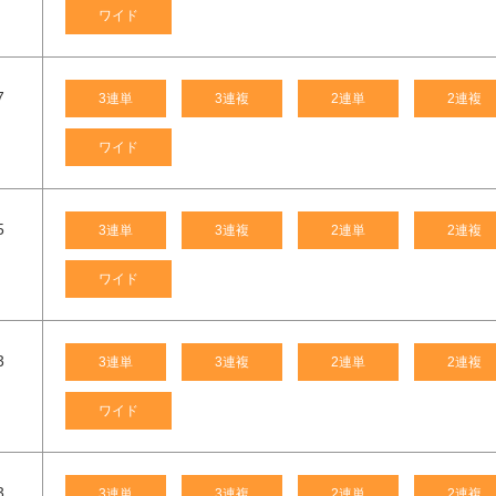
ワイド
7
3連単
3連複
2連単
2連複
ワイド
5
3連単
3連複
2連単
2連複
ワイド
3
3連単
3連複
2連単
2連複
ワイド
3
3連単
3連複
2連単
2連複