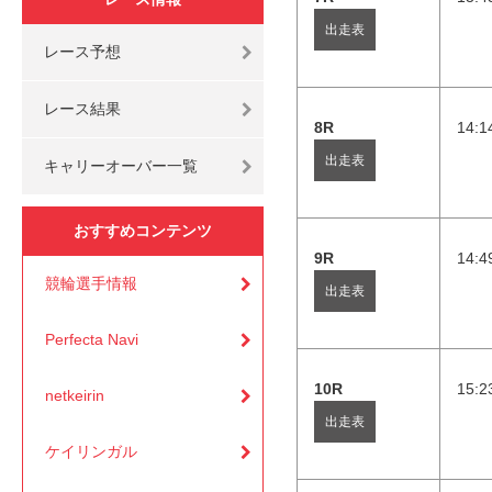
出走表
レース予想
レース結果
8R
14:1
出走表
キャリーオーバー一覧
おすすめコンテンツ
9R
14:4
競輪選手情報
出走表
Perfecta Navi
10R
15:2
netkeirin
出走表
ケイリンガル