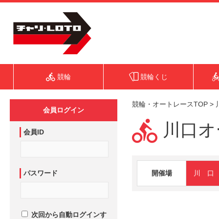
競輪
競輪くじ
競輪・オートレースTOP
>
会員ログイン
川口オ
会員ID
パスワード
開催場
川 口
次回から自動ログインす