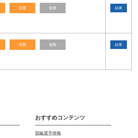
単勝
複勝
結果
単勝
複勝
結果
おすすめコンテンツ
競輪選手情報