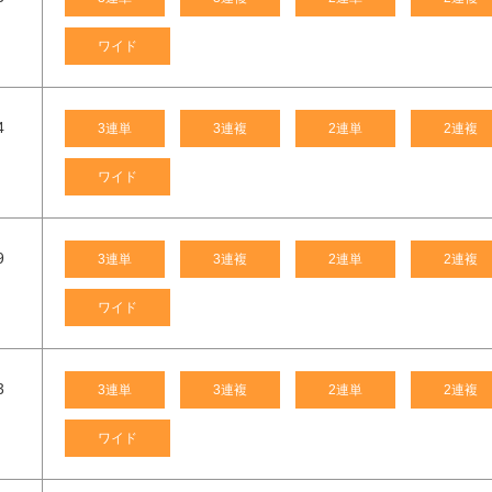
ワイド
4
3連単
3連複
2連単
2連複
ワイド
9
3連単
3連複
2連単
2連複
ワイド
3
3連単
3連複
2連単
2連複
ワイド