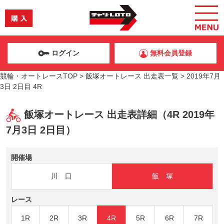
ログイン
無料会員登録
競輪・オートレースTOP
>
飯塚オートレース 出走表一覧
>
2019年7月
3日 2日目 4R
飯塚オートレース 出走表詳細（4R 2019年
7月3日 2日目）
開催場
川 口
飯 塚
レース
1R
2R
3R
4R
5R
6R
7R