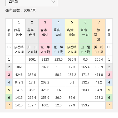
発売票数：6067票
1
2
3
4
5
6
7
名
猿谷
谷島
森本
重富
谷津
角南
渡
名
前
敦史
俊行
優佑
大輔
圭治
一如
辺
前
篤
LG
伊勢崎
川 口
飯 塚
飯 塚
伊勢崎
山 陽
浜 松
LG
２５期
２５期
３１期
２７期
２５期
２７期
３１期
1
1061
2123
223.5
530.8
0.0
265.4
1
2
1061
707.8
5.1
17.3
265.4
136.9
2
3
4246
353.9
58.1
157.2
471.8
471.8
3
4
849.3
17.1
202.2
5.1
132.7
41.2
4
5
1415
35.6
326.6
1.6
283.1
84.9
5
6
1415
265.4
353.9
36.9
86.6
163.3
6
7
1415
132.7
1061
12.0
27.9
353.9
7