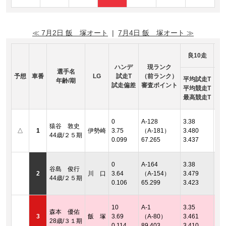
≪ 7月2日 飯 塚オート
|
7月4日 飯 塚オート ≫
良10走
ハンデ
現ランク
選手名
予想
車番
LG
試走T
（前ランク）
平均試走T
年齢/期
試走偏差
審査ポイント
平均競走T
最高競走T
着順
0
A-128
3.38
猿谷 敦史
2連
△
1
伊勢崎
3.75
（A-181）
3.480
44歳/２５期
着順
0.099
67.265
3.437
2連
着順
0
A-164
3.38
谷島 俊行
2連
2
川 口
3.64
（A-154）
3.479
44歳/２５期
着順
0.106
65.299
3.423
2連
着順
10
A-1
3.35
森本 優佑
2連
3
飯 塚
3.69
（A-80）
3.461
28歳/３１期
着順
0.114
89.403
3.410