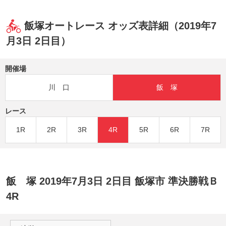
飯塚オートレース オッズ表詳細（2019年7
月3日 2日目）
開催場
川 口
飯 塚
レース
1R
2R
3R
4R
5R
6R
7R
飯 塚 2019年7月3日 2日目 飯塚市 準決勝戦Ｂ
4R