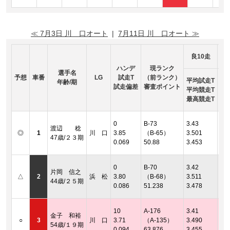
≪ 7月3日 川 口オート
|
7月11日 川 口オート ≫
良10走
ハンデ
現ランク
選手名
予想
車番
LG
試走T
（前ランク）
平均試走T
年齢/期
試走偏差
審査ポイント
平均競走T
最高競走T
着順
0
B-73
3.43
渡辺 稔
2連
◎
1
川 口
3.85
（B-65）
3.501
47歳/２３期
着順
0.069
50.88
3.453
2連
着順
0
B-70
3.42
片岡 信之
2連
△
2
浜 松
3.80
（B-68）
3.511
44歳/２５期
着順
0.086
51.238
3.478
2連
着順
10
A-176
3.41
金子 和裕
2連
○
3
川 口
3.71
（A-135）
3.490
54歳/１９期
着順
0.094
63.876
3.455