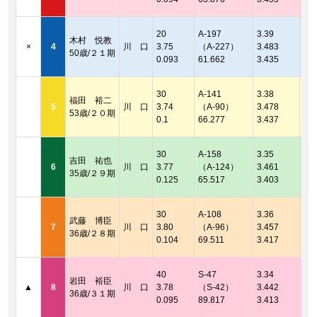
2連
着順
20
A-197
3.39
木村 悦教
2連
×
4
川 口
3.75
（A-227）
3.483
50歳/２１期
着順
0.093
61.662
3.435
2連
着順
30
A-141
3.38
福田 裕二
2連
5
川 口
3.74
（A-90）
3.478
53歳/２０期
着順
0.1
66.277
3.437
2連
着順
30
A-158
3.35
吉田 祐也
2連
6
川 口
3.77
（A-124）
3.461
35歳/２９期
着順
0.125
65.517
3.403
2連
着順
30
A-108
3.36
武藤 博臣
2連
7
川 口
3.80
（A-96）
3.457
36歳/２８期
着順
0.104
69.511
3.417
2連
着順
40
S-47
3.34
岩田 裕臣
2連
▲
8
川 口
3.78
（S-42）
3.442
36歳/３１期
着順
0.095
89.817
3.413
2連