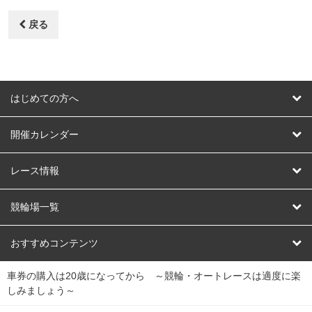
戻る
はじめての方へ
はじめての方へ
開催カレンダー
競輪
レース情報
オートレース
レース予想
競輪場一覧
競輪くじ
レース結果
北日本
函館競輪場
青森競輪場
いわき平競輪場
おすすめコンテンツ
車券の購入は20歳になってから ～競輪・オートレースは適度に楽
Dokanto!
キャリーオーバー一覧
関
競輪選手情報
弥彦競輪場
前橋競輪場
取手競輪場
宇都宮競輪場
しみましょう～
東
大宮競輪場
西武園競輪場
京王閣競輪場
立川競輪場