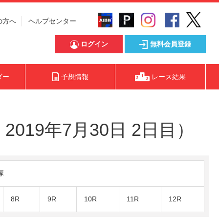
の方へ
ヘルプセンター
ログイン
無料会員登録
ダー
予想情報
レース結果
019年7月30日 2日目）
塚
8R
9R
10R
11R
12R