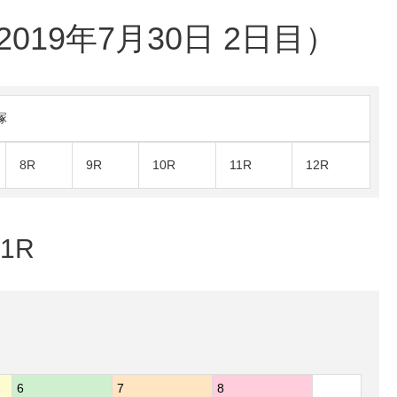
19年7月30日 2日目）
塚
8R
9R
10R
11R
12R
1R
6
7
8