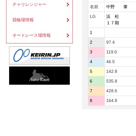
チャリレンジャー
名前
中野 肇
LG
浜 松
競輪場情報
１７期
1
オートレース場情報
2
97.4
3
119.0
4
46.5
5
142.8
6
535.8
7
428.6
8
164.8