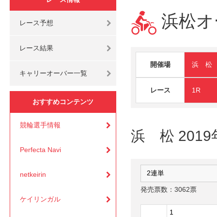
浜松オー
レース予想
レース結果
開催場
浜 松
キャリーオーバー一覧
レース
1R
おすすめコンテンツ
競輪選手情報
浜 松 2019
Perfecta Navi
netkeirin
発売票数：3062票
ケイリンガル
1