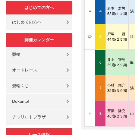
はじめての方へ
岩本 君男
○
4
浜
63歳/１４期
はじめての方へ
戸塚 茂
◎
5
浜
開催カレンダー
44歳/２５期
競輪
井上 智詞
6
飯
39歳/２９期
オートレース
競輪くじ
小林 頼介
7
浜
35歳/３０期
Dokanto!
斎藤 隆充
×
8
山
46歳/２３期
チャリロトプラザ
レース情報