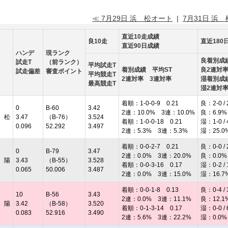
≪ 7月29日 浜 松オート
|
7月31日 浜
直近10走成績
良10走
直近180
直近90日成績
ハンデ
現ランク
良着別成
試走T
（前ランク）
平均試走T
着別成績 平均ST
良2連対
試走偏差
審査ポイント
平均競走T
2連対率 3連対率
湿着別成
最高競走T
湿2連対
着順：1-0-0-9 0.21
良：2-0 / 
0
B-60
3.42
2連：10.0% 3連：10.0%
良：6.9%
 松
3.47
（B-76）
3.524
着順：1-0-0-18 0.21
湿：1-0 / 
0.096
52.292
3.497
2連：5.3% 3連：5.3%
湿：25.0
着順：0-0-2-7 0.21
良：0-0 / 
0
B-79
3.47
2連：0.0% 3連：20.0%
良：0.0%
 陽
3.43
（B-55）
3.528
着順：0-0-3-16 0.17
湿：0-2 / 
0.065
50.006
3.487
2連：0.0% 3連：15.0%
湿：16.7
着順：0-0-1-8 0.13
良：0-4 / 
10
B-56
3.43
2連：0.0% 3連：11.1%
良：12.1
 陽
3.42
（B-58）
3.520
着順：0-1-3-14 0.17
湿：0-0 / 
0.083
52.916
3.490
2連：5.6% 3連：22.2%
湿：0.0%