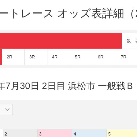
トレース オッズ表詳細（20
飯 
2R
3R
4R
5R
6R
7R
年7月30日 2日目 浜松市 一般戦Ｂ 
2
3
4
5