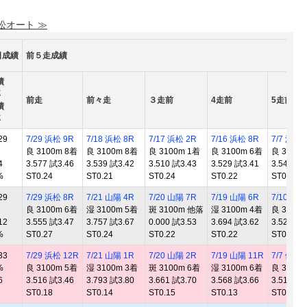
 松オート ≫
日成績
前５走成績
績
率
前走
前々走
３走前
4走前
5走前
績
率
29
7/29 浜松 9R
7/18 浜松 8R
7/17 浜松 2R
7/16 浜松 8R
7/7 浜松 
良 3100m 8着
良 3100m 8着
良 3100m 1着
良 3100m 6着
良 3100
4
3.577 試3.46
3.539 試3.42
3.510 試3.43
3.529 試3.41
3.548 試3
%
ST0.24
ST0.21
ST0.24
ST0.22
ST0.24
29
7/29 浜松 8R
7/21 山陽 4R
7/20 山陽 7R
7/19 山陽 6R
7/10 飯塚
良 3100m 6着
湿 3100m 5着
斑 3100m 他落
湿 3100m 4着
良 3100
12
3.555 試3.47
3.757 試3.67
0.000 試3.53
3.694 試3.62
3.522 試3
%
ST0.27
ST0.24
ST0.22
ST0.22
ST0.28
33
7/29 浜松 12R
7/21 山陽 1R
7/20 山陽 2R
7/19 山陽 11R
7/7 伊勢
%
良 3100m 5着
湿 3100m 3着
斑 3100m 6着
湿 3100m 6着
良 3100
6
3.516 試3.46
3.793 試3.80
3.661 試3.70
3.568 試3.66
3.518 試3
ST0.18
ST0.14
ST0.15
ST0.13
ST0.11