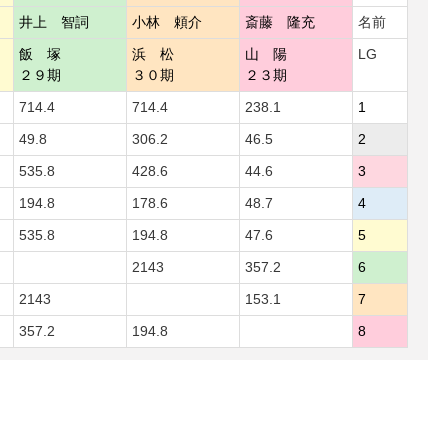
井上 智詞
小林 頼介
斎藤 隆充
名前
飯 塚
浜 松
山 陽
LG
２９期
３０期
２３期
714.4
714.4
238.1
1
49.8
306.2
46.5
2
535.8
428.6
44.6
3
194.8
178.6
48.7
4
535.8
194.8
47.6
5
2143
357.2
6
2143
153.1
7
357.2
194.8
8