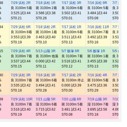
38
7/29 浜松 2R
7/18 浜松 1R
7/17 浜松 3R
7/16 浜松 9R
7/7 浜松 
%
良 3100m 5着
斑 3100m 2着
良 3100m 6着
良 3100m 5着
良 3100
9
3.525 試3.44
3.586 試3.38
3.502 試3.41
3.484 試3.44
3.503 試3
%
ST0.21
ST0.26
ST0.01
ST0.09
ST0.17
34
7/29 浜松 6R
7/18 浜松 2R
7/17 浜松 1R
7/16 浜松 11R
7/7 浜松 
良 3100m 8着
斑 3100m 1着
良 3100m 6着
良 3100m 7着
良 3100
7
3.553 試3.39
3.463 試3.40
3.511 試3.43
3.492 試3.39
3.517 試3
%
ST0.19
ST0.10
ST0.13
ST0.16
ST0.16
15
7/29 浜松 4R
5/13 山陽 3R
5/7 飯塚 6R
5/6 飯塚 1R
5/5 飯塚 
%
良 3100m 7着
良 3100m 他落
良 3100m 7着
斑 3100m 1着
良 3100
3
3.537 試3.44
0.000 試3.42
3.516 試3.41
3.455 試3.38
3.521 試3
ST0.15
ST0.11
ST0.12
ST0.13
ST0.15
30
7/29 浜松 3R
7/18 浜松 3R
7/17 浜松 2R
7/16 浜松 4R
7/7 浜松 
%
良 3100m 7着
斑 3100m 6着
良 3100m 停止
斑 3100m 5着
良 3100
9
3.535 試3.42
3.494 試3.41
0.000 試3.39
3.475 試3.36
3.508 試3
%
ST0.18
ST0.28
ST0.00
ST0.29
ST0.18
39
7/29 浜松 10R
7/21 山陽 5R
7/20 山陽 6R
7/19 山陽 3R
7/10 飯塚
%
良 3100m 7着
湿 3100m 6着
斑 3100m 5着
湿 3100m 7着
湿 3100
9
3.516 試3.40
3.715 試3.62
3.481 試3.41
3.695 試3.56
4.064 試3
ST0.19
ST0.14
ST0.08
ST0.18
ST0.18