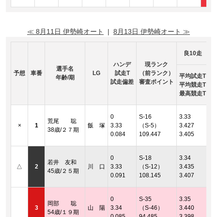
≪ 8月11日 伊勢崎オート
|
8月13日 伊勢崎オート ≫
良10走
ハンデ
現ランク
選手名
予想
車番
LG
試走T
（前ランク）
平均試走T
年齢/期
試走偏差
審査ポイント
平均競走T
最高競走T
着
0
S-16
3.33
荒尾 聡
2
×
1
飯 塚
3.33
（S-5）
3.427
38歳/２７期
着
0.084
109.447
3.405
2
着
0
S-18
3.34
若井 友和
2
△
2
川 口
3.33
（S-12）
3.435
45歳/２５期
着
0.091
108.145
3.407
2
着
0
S-35
3.35
岡部 聡
2
3
山 陽
3.34
（S-46）
3.440
54歳/１９期
着
0.085
94.485
3.398