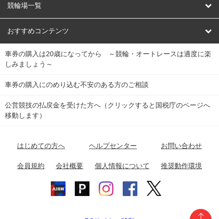
オートレース
レース予想
競輪場一覧
競輪くじ
レース結果
北日本
函館競輪場
青森競輪場
いわき平競輪場
おすすめコンテンツ
車券の購入は20歳になってから ～競輪・オートレースは適度に楽
Dokanto!
キャリーオーバー一覧
関
競輪選手情報
弥彦競輪場
前橋競輪場
取手競輪場
宇都宮競輪場
しみましょう～
東
大宮競輪場
西武園競輪場
京王閣競輪場
立川競輪場
チャリロトプラザ
Perfecta Navi
車券の購入にのめり込む不安のある方のご相談
南
松戸競輪場
千葉競輪場
川崎競輪場
平塚競輪場
公営競技の払戻金を受けた方へ（クリックすると国税庁のページへ
netkeirin
関
移動します）
小田原競輪場
伊東競輪場
静岡競輪場
東
ケイリンガル
中
名古屋競輪場
岐阜競輪場
大垣競輪場
豊橋競輪場
はじめての方へ
ヘルプセンター
お問い合わせ
部
チャリレンジャー
富山競輪場
松阪競輪場
四日市競輪場
会員規約
会社概要
個人情報について
推奨動作環境
競輪場情報
近
福井競輪場
奈良競輪場
向日町競輪場
和歌山競輪場
畿
岸和田競輪場
オートレース場情報