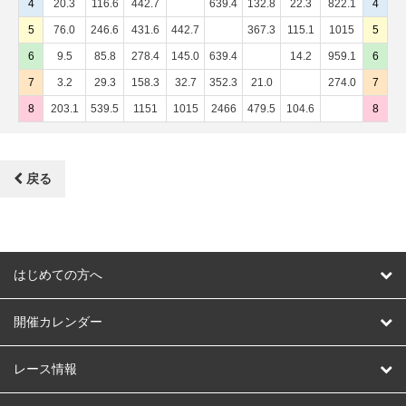
4
20.3
116.6
442.7
639.4
132.8
22.3
822.1
4
5
76.0
246.6
431.6
442.7
367.3
115.1
1015
5
6
9.5
85.8
278.4
145.0
639.4
14.2
959.1
6
7
3.2
29.3
158.3
32.7
352.3
21.0
274.0
7
8
203.1
539.5
1151
1015
2466
479.5
104.6
8
戻る
はじめての方へ
はじめての方へ
開催カレンダー
競輪
レース情報