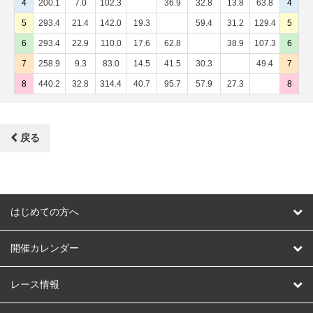
4
200.1
7.0
102.3
36.9
32.8
13.8
63.8
4
5
293.4
21.4
142.0
19.3
59.4
31.2
129.4
5
6
293.4
22.9
110.0
17.6
62.8
38.9
107.3
6
7
258.9
9.3
83.0
14.5
41.5
30.3
49.4
7
8
440.2
32.8
314.4
40.7
95.7
57.9
27.3
8
戻る
はじめての方へ
はじめての方へ
開催カレンダー
競輪
レース情報