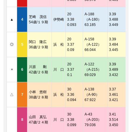
2
着
20
A-188
3.39
芝崎 茂信
2
▲
4
伊勢崎
3.38
（A-180）
3.488
54歳/１９期
着
0.093
63.185
3.449
2
着
20
A-158
3.39
関口 隆広
2
◎
5
浜 松
3.37
（A-122）
3.484
36歳/２９期
着
0.09
66.044
3.445
2
着
20
A-122
3.39
川原 剛
2
×
6
川 口
3.37
（A-215）
3.489
42歳/２６期
着
0.1
69.029
3.432
2
着
30
A-138
3.37
小林 悠樹
2
△
7
浜 松
3.36
（A-90）
3.461
38歳/２８期
着
0.094
67.922
3.421
2
着
30
A-43
3.41
山田 真弘
2
8
川 口
3.38
（A-203）
3.514
47歳/２４期
着
0.099
79.036
3.450
2