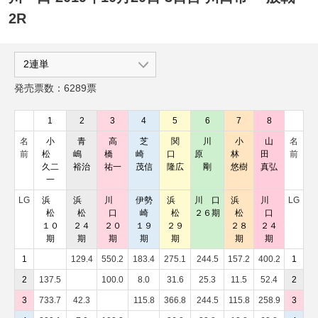
2R
発売票数：6289票
1
2
3
4
5
6
7
8
名
小
青
高
芝
関
川
小
山
名
前
松
嶋
橋
崎
口
原
林
田
前
久二
裕治
祐一
茂信
隆広
剛
悠樹
真弘
一
LG
浜
浜
川
伊勢
浜
川 口
浜
川
LG
松
松
口
崎
松
２６期
松
口
１０
２４
２０
１９
２９
２８
２４
期
期
期
期
期
期
期
1
129.4
550.2
183.4
275.1
244.5
157.2
400.2
1
2
137.5
100.0
8.0
31.6
25.3
11.5
52.4
2
3
733.7
42.3
115.8
366.8
244.5
115.8
258.9
3