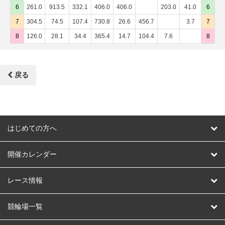
6
261.0
913.5
332.1
406.0
406.0
203.0
41.0
6
7
304.5
74.5
107.4
730.8
26.6
456.7
3.7
7
8
126.0
28.1
34.4
365.4
14.7
104.4
7.6
8
戻る
はじめての方へ
はじめての方へ
開催カレンダー
競輪
レース情報
オートレース
レース予想
競輪場一覧