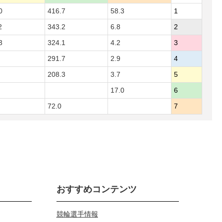
0
416.7
58.3
1
2
343.2
6.8
2
3
324.1
4.2
3
291.7
2.9
4
208.3
3.7
5
17.0
6
72.0
7
おすすめコンテンツ
競輪選手情報