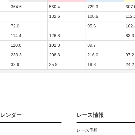
364.6
530.4
729.3
307.
132.6
100.5
112.
72.0
95.6
102.
114.4
126.8
83.3
110.0
102.3
89.7
233.3
208.3
216.0
97.2
33.9
25.9
18.3
24.2
カレンダー
レース情報
レース予想