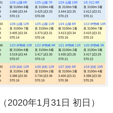
41
1/26 山陽 6R
1/25 山陽 7R
1/24 山陽 10R
1/5 川口 8R
1/
%
斑 3100m 6着
良 3100m 4着
良 3100m 5着
良 3100m 3着
良 
8
3.486 試3.44
3.425 試3.33
3.444 試3.35
3.412 試3.31
3.
%
ST0.13
ST0.09
ST0.23
ST0.11
ST
33
1/26 山陽 12R
1/25 山陽 11R
1/24 山陽 6R
1/13 伊勢崎 10R
1/
%
良 3100m 7着
良 3100m 2着
斑 3100m 1着
良 3100m 7着
湿 
4
3.405 試3.34
3.373 試3.31
3.413 試3.34
3.415 試3.31
3.
%
ST0.14
ST0.16
ST0.16
ST0.15
ST
36
1/23 伊勢崎 10R
1/22 伊勢崎 9R
1/21 伊勢崎 11R
1/20 伊勢崎 3R
1/
%
斑 3100m 6着
良 3100m 6着
風 3100m 2着
良 3100m 3着
良 
3
3.519 試3.44
3.417 試3.30
3.430 試3.28
3.417 試3.29
3.
ST0.07
ST0.13
ST0.21
ST0.22
ST
45
1/29 浜松 12R
1/28 浜松 12R
1/27 浜松 6R
1/19 浜松 10R
1/
%
良 3100m 1着
湿 3100m 2着
良 3100m 2着
良 3100m 4着
斑 
8
3.386 試3.30
3.734 試3.36
3.400 試3.31
3.398 試3.30
3.
%
ST0.16
ST0.16
ST0.38
ST0.26
ST
020年1月31日 初日）