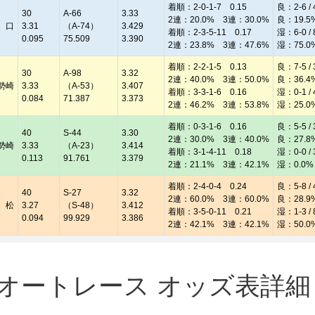
着順：2-0-1-7 0.15
良：2-6 / 
30
A-66
3.33
2連：20.0% 3連：30.0%
良：19.5
 口
3.31
（A-74）
3.429
着順：2-3-5-11 0.17
湿：6-0 / 
0.095
75.509
3.390
2連：23.8% 3連：47.6%
湿：75.0
着順：2-2-1-5 0.13
良：7-5 / 
30
A-98
3.32
2連：40.0% 3連：50.0%
良：36.4
勢崎
3.33
（A-53）
3.407
着順：3-3-1-6 0.16
湿：0-1 / 
0.084
71.387
3.373
2連：46.2% 3連：53.8%
湿：25.0
着順：0-3-1-6 0.16
良：5-5 / 
40
S-44
3.30
2連：30.0% 3連：40.0%
良：27.8
勢崎
3.33
（A-23）
3.414
着順：3-1-4-11 0.18
湿：0-0 / 
0.113
91.761
3.379
2連：21.1% 3連：42.1%
湿：0.0%
着順：2-4-0-4 0.24
良：5-8 / 
40
S-27
3.32
2連：60.0% 3連：60.0%
良：28.9
 松
3.27
（S-48）
3.412
着順：3-5-0-11 0.21
湿：1-3 / 
0.094
99.929
3.386
2連：42.1% 3連：42.1%
湿：50.0
オートレース オッズ表詳細（2