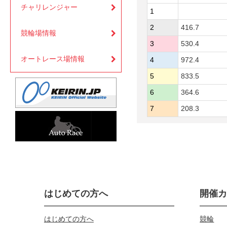
チャリレンジャー
1
2
416.7
競輪場情報
3
530.4
オートレース場情報
4
972.4
5
833.5
6
364.6
7
208.3
はじめての方へ
開催
はじめての方へ
競輪