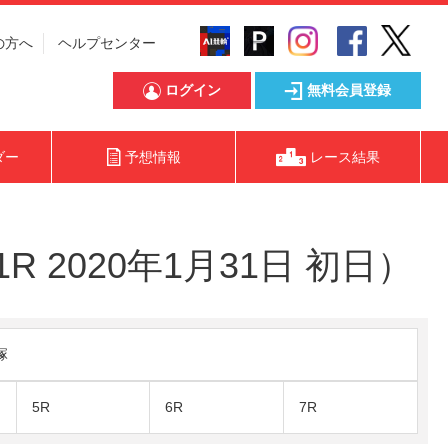
の方へ
ヘルプセンター
ログイン
無料会員登録
ダー
予想情報
レース結果
2020年1月31日 初日）
塚
5R
6R
7R