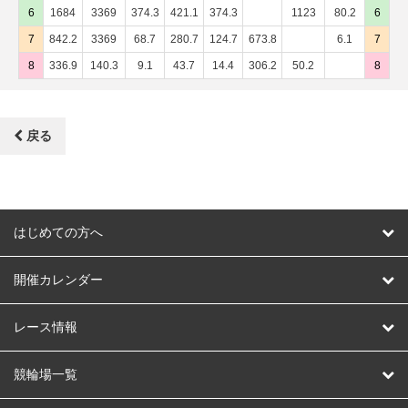
6
1684
3369
374.3
421.1
374.3
1123
80.2
6
7
842.2
3369
68.7
280.7
124.7
673.8
6.1
7
8
336.9
140.3
9.1
43.7
14.4
306.2
50.2
8
戻る
はじめての方へ
はじめての方へ
開催カレンダー
競輪
レース情報
オートレース
レース予想
競輪場一覧