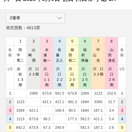
発売票数：4813票
1
2
3
4
5
6
7
8
名
田
山
永
佐
福
福
中
山
名
前
中
崎
瀬
藤
田
村
山
田
前
竜二
潤
敏一
正人
裕二
唯倫
光
達也
LG
浜
川 口
川
川
川
川
川 口
川
LG
松
２２期
口
口
口
口
３２期
口
１３
１１
２２
２０
２５
２８
期
期
期
期
期
期
1
3369
673.8
561.5
673.8
3369
1123
102.0
1
2
1123
421.1
421.1
481.3
1684
3369
31.7
2
3
3369
421.1
168.4
80.2
1684
187.1
3.4
3
4
1123
673.8
96.2
177.3
561.5
421.1
5.4
4
5
842.2
673.8
67.3
240.6
561.5
187.1
2.6
5