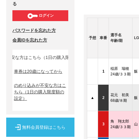
る
ログイン
パスワードを忘れた方
選手名
予想
車番
LG
会員IDを忘れた方
年齢/期
不安な方はこちら（1日の購入限度額の設定）↓
稲原 瑞穂
車券は20歳になってから
1
飯
24歳/３３期
のめり込みが不安な方はこ
ちら
（1日の購入限度額の
花元 初美
▲
2
飯
設定）
68歳/８期
角 翔太郎
3
山
無料会員登録はこちら
24歳/３３期