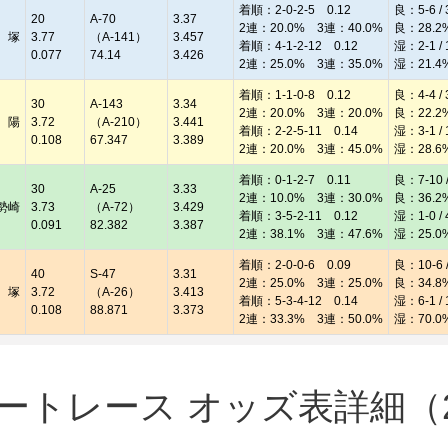
着順：2-0-2-5 0.12
良：5-6 / 
20
A-70
3.37
2連：20.0% 3連：40.0%
良：28.2
 塚
3.77
（A-141）
3.457
着順：4-1-2-12 0.12
湿：2-1 / 
0.077
74.14
3.426
2連：25.0% 3連：35.0%
湿：21.4
着順：1-1-0-8 0.12
良：4-4 / 
30
A-143
3.34
2連：20.0% 3連：20.0%
良：22.2
 陽
3.72
（A-210）
3.441
着順：2-2-5-11 0.14
湿：3-1 / 
0.108
67.347
3.389
2連：20.0% 3連：45.0%
湿：28.6
着順：0-1-2-7 0.11
良：7-10 /
30
A-25
3.33
2連：10.0% 3連：30.0%
良：36.2
勢崎
3.73
（A-72）
3.429
着順：3-5-2-11 0.12
湿：1-0 / 
0.091
82.382
3.387
2連：38.1% 3連：47.6%
湿：25.0
着順：2-0-0-6 0.09
良：10-6 /
40
S-47
3.31
2連：25.0% 3連：25.0%
良：34.8
 塚
3.72
（A-26）
3.413
着順：5-3-4-12 0.14
湿：6-1 / 
0.108
88.871
3.373
2連：33.3% 3連：50.0%
湿：70.0
トレース オッズ表詳細（20