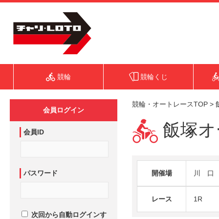
競輪
競輪くじ
競輪・オートレースTOP
>
会員ログイン
飯塚オー
会員ID
パスワード
開催場
川 口
レース
1R
次回から自動ログインす