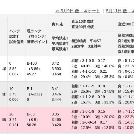
≪ 5月9日 飯 塚オート
|
5月11日 飯 
直近10走成績
良10走
直近180
直近90日成績
ハンデ
現ランク
良着別成
試走T
（前ランク）
平均試走T
着別成績 平均ST
良2連対
試走偏差
審査ポイント
平均競走T
2連対率 3連対率
湿着別成
最高競走T
湿2連対
着順：3-1-0-5 0.17
良：5-1 / 
0
B-100
3.42
2連：40.0% 3連：40.0%
良：23.1
 塚
3.82
（B-86）
3.503
着順：4-1-1-10 0.21
湿：0-0 / 
0.087
45.27
3.458
2連：29.4% 3連：35.3%
湿：0.0%
着順：1-1-1-5 0.18
良：1-1 / 
10
B-1
3.41
2連：25.0% 3連：37.5%
良：15.4
 塚
3.75
（A-232）
3.476
着順：1-1-2-8 0.19
湿：1-1 / 
0.066
0
3.444
2連：16.7% 3連：33.3%
湿：20.0
着順：1-0-1-8 0.15
良：7-1 / 
20
B-33
3.35
2連：10.0% 3連：20.0%
良：22.2
 陽
3.74
（B-9）
3.465
着順：2-0-0-14 0.17
湿：1-0 / 
0.121
56.28
3.420
2連：12.5% 3連：12.5%
湿：10.0