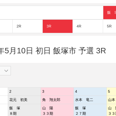
飯 
2R
3R
4R
5R
年5月10日 初日 飯塚市 予選 3R
2
3
4
5
花元 初美
角 翔太郎
水本 竜二
山本
飯 塚
山 陽
飯 塚
山 
８期
３３期
２７期
３３