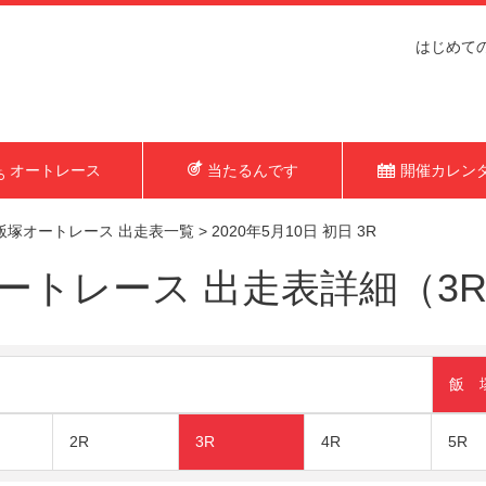
はじめて
オートレース
当たるんです
開催カレン
飯塚オートレース 出走表一覧
>
2020年5月10日 初日 3R
トレース 出走表詳細（3R 2
飯 
2R
3R
4R
5R