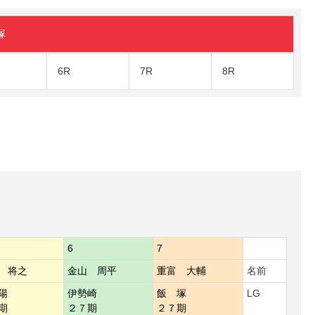
塚
6R
7R
8R
6
7
 将之
金山 周平
重富 大輔
名前
陽
伊勢崎
飯 塚
LG
期
２７期
２７期