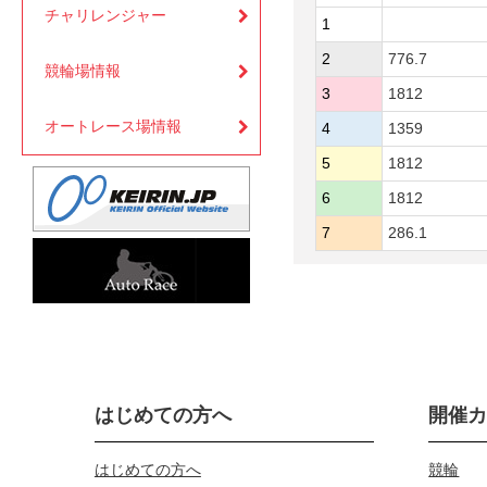
チャリレンジャー
1
2
776.7
競輪場情報
3
1812
オートレース場情報
4
1359
5
1812
6
1812
7
286.1
はじめての方へ
開催
はじめての方へ
競輪