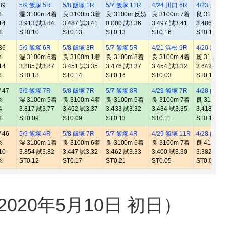
39
5/9 飯塚 5R
5/8 飯塚 1R
5/7 飯塚 11R
4/24 川口 6R
4/23 川口 
%
湿 3100m 4着
良 3100m 3着
良 3100m 反妨
良 3100m 7着
良 3100m
14
3.913 試3.84
3.487 試3.41
0.000 試3.36
3.497 試3.41
3.486 試3.
%
ST0.10
ST0.13
ST0.13
ST0.16
ST0.10
36
5/9 飯塚 6R
5/8 飯塚 3R
5/7 飯塚 5R
4/21 浜松 9R
4/20 浜松 
%
湿 3100m 6着
良 3100m 1着
良 3100m 8着
良 3100m 4着
斑 3100m
14
3.885 試3.87
3.451 試3.35
3.476 試3.37
3.454 試3.32
3.642 試3.
%
ST0.18
ST0.14
ST0.16
ST0.03
ST0.15
 47
5/9 飯塚 7R
5/8 飯塚 7R
5/7 飯塚 8R
4/29 飯塚 7R
4/28 飯塚 
%
湿 3100m 5着
良 3100m 4着
良 3100m 5着
良 3100m 7着
良 3100m
4
3.817 試3.77
3.452 試3.37
3.433 試3.32
3.434 試3.35
3.418 試3.
%
ST0.09
ST0.09
ST0.13
ST0.11
ST0.12
 46
5/9 飯塚 4R
5/8 飯塚 7R
5/7 飯塚 4R
4/29 飯塚 11R
4/28 飯塚 
%
湿 3100m 1着
良 3100m 6着
良 3100m 6着
良 3100m 7着
良 4100m
10
3.854 試3.82
3.447 試3.32
3.462 試3.33
3.400 試3.30
3.382 試3.
%
ST0.12
ST0.17
ST0.21
ST0.05
ST0.01
20年5月10日 初日）