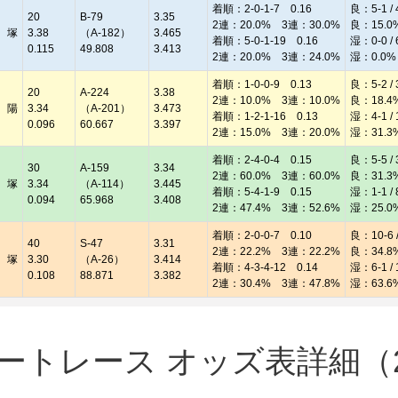
着順：2-0-1-7 0.16
良：5-1 / 
20
B-79
3.35
2連：20.0% 3連：30.0%
良：15.0
 塚
3.38
（A-182）
3.465
着順：5-0-1-19 0.16
湿：0-0 / 
0.115
49.808
3.413
2連：20.0% 3連：24.0%
湿：0.0%
着順：1-0-0-9 0.13
良：5-2 / 
20
A-224
3.38
2連：10.0% 3連：10.0%
良：18.4
 陽
3.34
（A-201）
3.473
着順：1-2-1-16 0.13
湿：4-1 / 
0.096
60.667
3.397
2連：15.0% 3連：20.0%
湿：31.3
着順：2-4-0-4 0.15
良：5-5 / 
30
A-159
3.34
2連：60.0% 3連：60.0%
良：31.3
 塚
3.34
（A-114）
3.445
着順：5-4-1-9 0.15
湿：1-1 / 
0.094
65.968
3.408
2連：47.4% 3連：52.6%
湿：25.0
着順：2-0-0-7 0.10
良：10-6 /
40
S-47
3.31
2連：22.2% 3連：22.2%
良：34.8
 塚
3.30
（A-26）
3.414
着順：4-3-4-12 0.14
湿：6-1 / 
0.108
88.871
3.382
2連：30.4% 3連：47.8%
湿：63.6
トレース オッズ表詳細（20