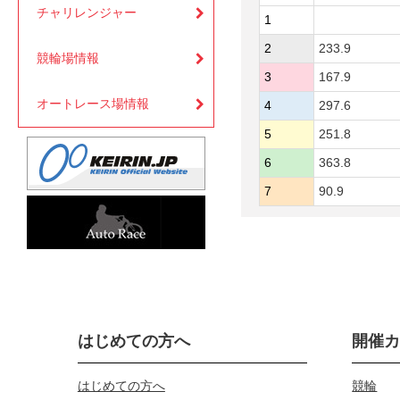
チャリレンジャー
1
2
233.9
競輪場情報
3
167.9
オートレース場情報
4
297.6
5
251.8
6
363.8
7
90.9
はじめての方へ
開催
はじめての方へ
競輪