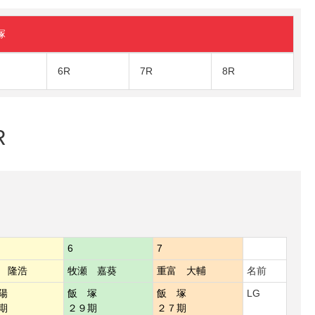
塚
6R
7R
8R
R
6
7
 隆浩
牧瀬 嘉葵
重富 大輔
名前
陽
飯 塚
飯 塚
LG
期
２９期
２７期