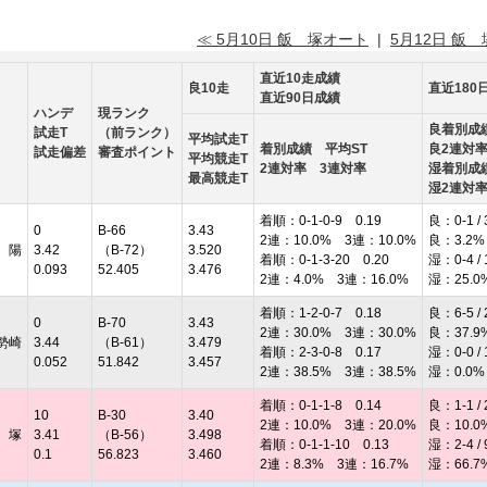
≪ 5月10日 飯 塚オート
|
5月12日 飯
直近10走成績
良10走
直近180
直近90日成績
ハンデ
現ランク
良着別成
試走T
（前ランク）
平均試走T
着別成績 平均ST
良2連対
試走偏差
審査ポイント
平均競走T
2連対率 3連対率
湿着別成
最高競走T
湿2連対
着順：0-1-0-9 0.19
良：0-1 / 
0
B-66
3.43
2連：10.0% 3連：10.0%
良：3.2%
 陽
3.42
（B-72）
3.520
着順：0-1-3-20 0.20
湿：0-4 / 
0.093
52.405
3.476
2連：4.0% 3連：16.0%
湿：25.0
着順：1-2-0-7 0.18
良：6-5 / 
0
B-70
3.43
2連：30.0% 3連：30.0%
良：37.9
勢崎
3.44
（B-61）
3.479
着順：2-3-0-8 0.17
湿：0-0 / 
0.052
51.842
3.457
2連：38.5% 3連：38.5%
湿：0.0%
着順：0-1-1-8 0.14
良：1-1 / 
10
B-30
3.40
2連：10.0% 3連：20.0%
良：10.0
 塚
3.41
（B-56）
3.498
着順：0-1-1-10 0.13
湿：2-4 / 
0.1
56.823
3.460
2連：8.3% 3連：16.7%
湿：66.7