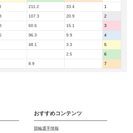
8
211.2
33.4
1
8
107.3
20.9
2
8
60.6
15.1
3
6
96.3
9.9
4
48.1
3.3
5
2.5
6
8.9
7
おすすめコンテンツ
競輪選手情報