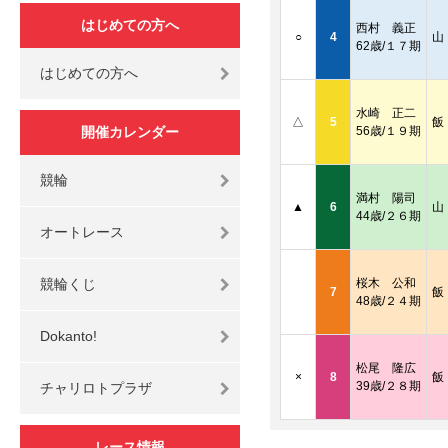
はじめての方へ
西村 義正
○
4
山
62歳/１７期
はじめての方へ
水崎 正二
△
5
飯
開催カレンダー
56歳/１９期
競輪
満村 陽司
▲
6
山
44歳/２６期
オートレース
競輪くじ
桜木 公和
7
飯
48歳/２４期
Dokanto!
松尾 隆広
×
8
飯
39歳/２８期
チャリロトプラザ
レース情報