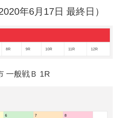
20年6月17日 最終日）
8R
9R
10R
11R
12R
市 一般戦Ｂ 1R
6
7
8