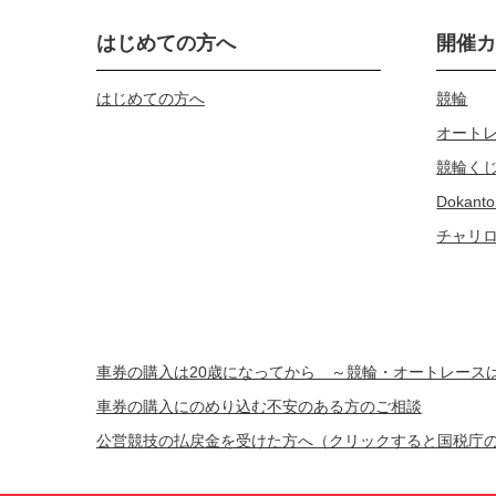
はじめての方へ
開催
はじめての方へ
競輪
オート
競輪く
Dokanto
チャリ
車券の購入は20歳になってから ～競輪・オートレー
車券の購入にのめり込む不安のある方のご相談
公営競技の払戻金を受けた方へ（クリックすると国税庁