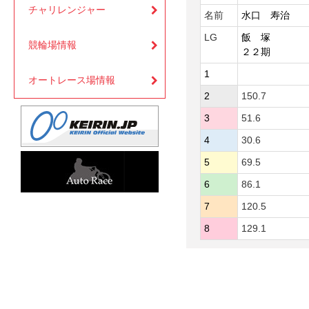
チャリレンジャー
名前
水口 寿治
LG
飯 塚
競輪場情報
２２期
1
オートレース場情報
2
150.7
3
51.6
4
30.6
5
69.5
6
86.1
7
120.5
8
129.1