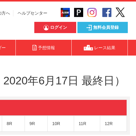
の方へ
ヘルプセンター
ログイン
無料会員登録
ダー
予想情報
レース結果
020年6月17日 最終日）
8R
9R
10R
11R
12R