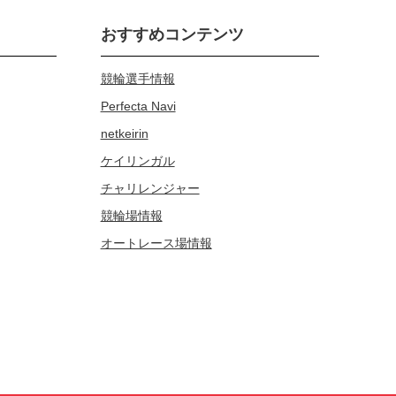
おすすめコンテンツ
競輪選手情報
Perfecta Navi
netkeirin
ケイリンガル
チャリレンジャー
競輪場情報
オートレース場情報