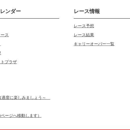
カレンダー
レース情報
レース予想
レース
レース結果
じ
キャリーオーバー一覧
!
ロトプラザ
スは適度に楽しみましょう～
のページへ移動します）