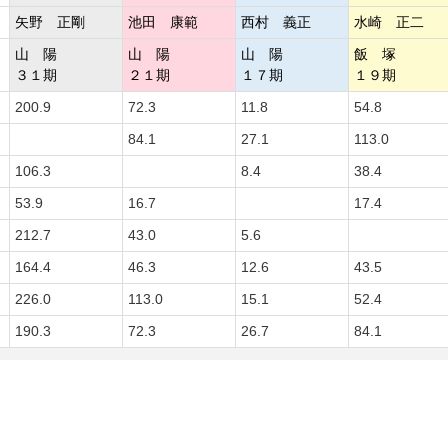
矢野 正剛
池田 康範
西村 義正
水崎 正二
山 陽
山 陽
山 陽
飯 塚
３１期
２１期
１７期
１９期
200.9
72.3
11.8
54.8
84.1
27.1
113.0
106.3
8.4
38.4
53.9
16.7
17.4
212.7
43.0
5.6
164.4
46.3
12.6
43.5
226.0
113.0
15.1
52.4
190.3
72.3
26.7
84.1