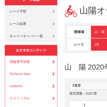
山陽オ
レース予想
レース結果
開催場
山 陽
キャリーオーバー一覧
レース
1R
おすすめコンテンツ
競輪選手情報
山 陽 202
Perfecta Navi
netkeirin
発売票数：5167票
ケイリンガル
1