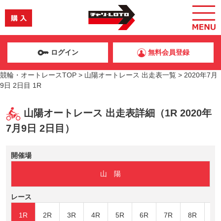
ログイン
無料会員登録
競輪・オートレースTOP
>
山陽オートレース 出走表一覧
>
2020年7月
9日 2日目 1R
山陽オートレース 出走表詳細（1R 2020年
7月9日 2日目）
開催場
山 陽
レース
1R
2R
3R
4R
5R
6R
7R
8R
9R