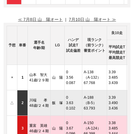
≪ 7月8日 山 陽オート
|
7月10日 山 陽オート ≫
良10走
ハンデ
現ランク
選手名
予想
車番
LG
試走T
（前ランク）
平均試走T
年齢/期
試走偏差
審査ポイント
平均競走T
最高競走T
着順
0
A-138
3.39
山本 智大
2連
×
1
山 陽
3.56
（A-132）
3.485
41歳/２９期
着順
0.087
67.768
3.439
2連
着順
0
A-188
3.39
川端 孝
2連
△
2
飯 塚
3.63
（B-5）
3.490
48歳/２４期
着順
0.102
63.793
3.436
2連
着順
0
A-150
3.38
重富 英雄
2連
3
山 陽
3.67
（A-124）
3.485
46歳/２４期
着順
0.096
66.398
3.444