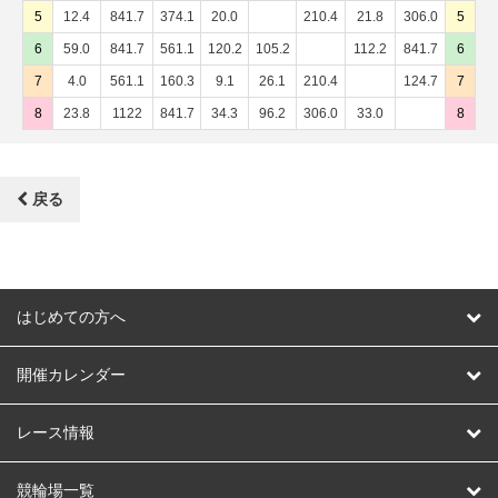
5
12.4
841.7
374.1
20.0
210.4
21.8
306.0
5
6
59.0
841.7
561.1
120.2
105.2
112.2
841.7
6
7
4.0
561.1
160.3
9.1
26.1
210.4
124.7
7
8
23.8
1122
841.7
34.3
96.2
306.0
33.0
8
戻る
はじめての方へ
はじめての方へ
開催カレンダー
競輪
レース情報
オートレース
レース予想
競輪場一覧