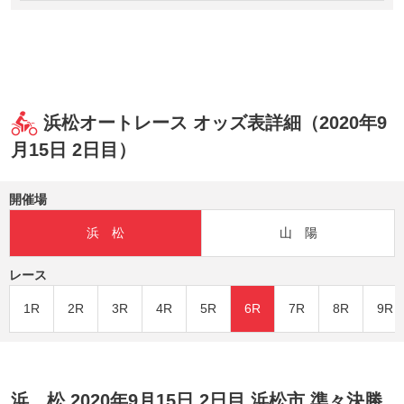
浜松オートレース オッズ表詳細（2020年9
月15日 2日目）
開催場
浜 松
山 陽
レース
1R
2R
3R
4R
5R
6R
7R
8R
9R
浜 松 2020年9月15日 2日目 浜松市 準々決勝