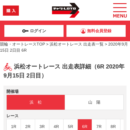
ログイン
無料会員登録
競輪・オートレースTOP
>
浜松オートレース 出走表一覧
>
2020年9月
15日 2日目 6R
浜松オートレース 出走表詳細（6R 2020年
9月15日 2日目）
開催場
浜 松
山 陽
レース
1R
2R
3R
4R
5R
6R
7R
8R
9R