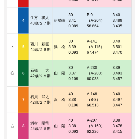
2連
着順
30
B-9
3.40
生方 将人
2連
4
伊勢崎
3.41
（A-204）
3.489
43歳/２７期
着順
0.089
58.864
3.435
2連
着順
30
A-141
3.40
西川 頼臣
2連
×
5
浜 松
3.39
（A-115）
3.501
45歳/２６期
着順
0.093
67.474
3.470
2連
着順
30
A-230
3.39
石橋 大
2連
◎
6
山 陽
3.37
（A-203）
3.493
42歳/２８期
着順
0.109
60.038
3.457
2連
着順
40
A-148
3.40
石貝 武之
2連
7
浜 松
3.38
（B-8）
3.497
42歳/２７期
着順
0.106
66.513
3.447
2連
着順
40
A-207
3.38
満村 陽司
2連
△
8
山 陽
3.38
（A-160）
3.478
44歳/２６期
着順
0.093
62.226
3.415
2連