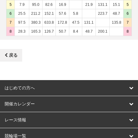
5
7.9
95.0
82.6
16.9
21.9
131.1
15.1
5
6
25.5
211.2
152.1
57.6
5.8
223.7
48.7
6
7
97.5
380.3
633.8
172.8
47.5
131.1
135.8
7
8
28.3
165.3
126.7
50.7
8.4
48.7
200.1
8
戻る
はじめての方へ
はじめての方へ
開催カレンダー
競輪
レース情報
オートレース
レース予想
競輪場一覧