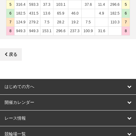
5
316.4
593.3
37.3
103.1
37.6
11.4
296.6
5
6
182.5
431.5
13.6
65.9
46.0
4.9
182.5
6
7
124.9
279.2
7.5
28.2
19.2
7.5
110.3
7
8
949.3
949.3
153.1
296.6
237.3
100.9
31.6
8
戻る
はじめての方へ
はじめての方へ
開催カレンダー
競輪
レース情報
オートレース
レース予想
競輪場一覧