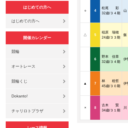
はじめての方へ
松尾 彩
○
4
山
32歳/３４期
はじめての方へ
稲原 瑞穂
△
5
飯
開催カレンダー
24歳/３３期
競輪
野本 佳章
6
伊
32歳/３４期
オートレース
競輪くじ
林 稔哲
▲
7
伊
45歳/３０期
Dokanto!
古木 賢
×
8
川
34歳/３１期
チャリロトプラザ
レース情報