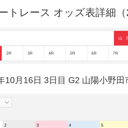
トレース オッズ表詳細（20
山 
2R
3R
4R
5R
6R
7R
年10月16日 3日目 G2 山陽小野田
2
3
4
5