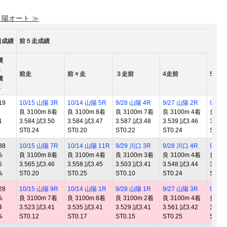
 陽オート ≫
日成績
前５走成績
績
率
前走
前々走
３走前
4走前
5走前
績
率
19
10/15 山陽 3R
10/14 山陽 5R
9/28 山陽 4R
9/27 山陽 2R
9/26
良 3100m 8着
良 3100m 8着
良 3100m 7着
良 3100m 4着
良 31
1
3.584 試3.50
3.584 試3.47
3.587 試3.48
3.539 試3.46
3.565
ST0.24
ST0.20
ST0.22
ST0.24
ST0.1
38
10/15 山陽 7R
10/14 山陽 11R
9/29 川口 3R
9/28 川口 4R
9/27
%
良 3100m 8着
良 3100m 4着
良 3100m 3着
良 3100m 4着
良 31
5
3.565 試3.46
3.558 試3.45
3.503 試3.41
3.548 試3.44
3.568
%
ST0.20
ST0.25
ST0.10
ST0.24
ST0.1
28
10/15 山陽 9R
10/14 山陽 1R
9/28 山陽 1R
9/27 山陽 3R
9/26
%
良 3100m 7着
良 3100m 8着
良 3100m 2着
良 3100m 4着
良 31
4
3.523 試3.41
3.535 試3.41
3.529 試3.41
3.561 試3.42
3.523
%
ST0.12
ST0.17
ST0.15
ST0.25
ST0.1