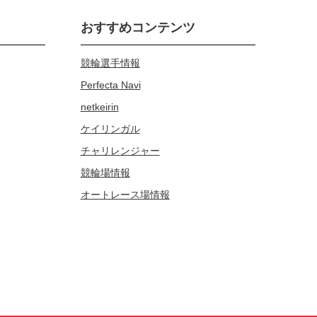
おすすめコンテンツ
競輪選手情報
Perfecta Navi
netkeirin
ケイリンガル
チャリレンジャー
競輪場情報
オートレース場情報