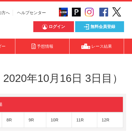
の方へ
ヘルプセンター
ログイン
無料会員登録
ダー
予想情報
レース結果
020年10月16日 3日目）
陽
8R
9R
10R
11R
12R