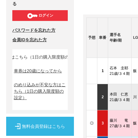
る
ログイン
パスワードを忘れた方
選手名
予想
車番
LG
会員IDを忘れた方
年齢/期
方はこちら（1日の購入限度額の設定）↓
石本 圭耶
車券は20歳になってから
1
飯
21歳/３４期
のめり込みが不安な方はこ
ちら
（1日の購入限度額の
本田 仁恵
2
川
設定）
21歳/３４期
藤川 竜
◎
3
飯
無料会員登録はこちら
27歳/３４期