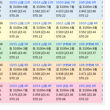
31
10/15 山陽 11R
10/14 山陽 11R
10/10 浜松 7R
10/9 浜松 6R
10/8
%
良 3100m 6着
良 3100m 7着
湿 3100m 7着
湿 3100m 2着
湿 31
7
3.540 試3.41
3.582 試3.47
4.023 試4.06
3.942 試3.86
3.916
%
ST0.26
ST0.30
ST0.22
ST0.12
ST0.1
39
10/15 山陽 11R
10/14 山陽 5R
10/11 山陽 2R
10/10 山陽 4R
10/9
%
良 3100m 2着
良 3100m 7着
良 3100m 4着
良 3100m 6着
良 31
5
3.510 試3.41
3.529 試3.44
3.503 試3.42
3.552 試3.44
3.506
ST0.16
ST0.13
ST0.18
ST0.20
ST0.2
38
10/15 山陽 5R
10/14 山陽 2R
10/7 伊勢崎 2R
10/6 伊勢崎 8R
10/5
%
良 3100m 3着
良 3100m 8着
湿 3100m 2着
良 3100m 8着
良 31
10
3.495 試3.40
3.529 試3.42
4.023 試3.83
3.519 試3.37
3.468
%
ST0.13
ST0.13
ST0.13
ST0.07
ST0.0
40
10/15 山陽 9R
10/14 山陽 9R
10/7 伊勢崎 6R
10/6 伊勢崎 5R
10/5
%
良 3100m 8着
良 3100m 7着
湿 3100m 1着
良 3100m 3着
良 31
10
3.506 試3.45
3.506 試3.44
3.936 試3.86
3.471 試3.38
3.489
%
ST0.19
ST0.21
ST0.19
ST0.23
ST0.2
52
10/15 山陽 4R
10/14 山陽 9R
10/4 浜松 4R
10/3 浜松 6R
10/2
%
良 3100m 7着
良 3100m 6着
良 3100m 2着
良 3100m 8着
良 31
5
3.479 試3.36
3.459 試3.41
3.460 試3.38
3.495 試3.38
3.442
%
ST0.19
ST0.10
ST0.08
ST0.10
ST0.1