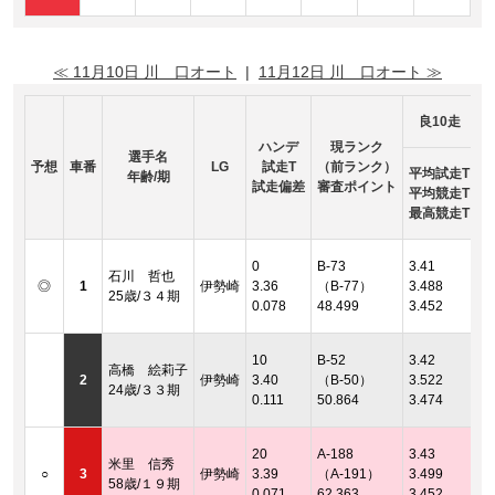
≪ 11月10日 川 口オート
|
11月12日 川 口オート ≫
良10走
ハンデ
現ランク
選手名
予想
車番
LG
試走T
（前ランク）
平均試走T
年齢/期
試走偏差
審査ポイント
平均競走T
最高競走T
着
0
B-73
3.41
石川 哲也
2
◎
1
伊勢崎
3.36
（B-77）
3.488
25歳/３４期
着
0.078
48.499
3.452
2
着
10
B-52
3.42
高橋 絵莉子
2
2
伊勢崎
3.40
（B-50）
3.522
24歳/３３期
着
0.111
50.864
3.474
2
着
20
A-188
3.43
米里 信秀
2
○
3
伊勢崎
3.39
（A-191）
3.499
58歳/１９期
着
0.071
62.363
3.452