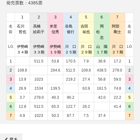
発売票数：4385票
1
2
3
4
5
6
7
名
石川
高橋
米里
谷島
吉田
岡
阿部
名
前
哲也
絵莉子
信秀
俊行
祐也
松
剛士
前
忠
LG
伊勢崎
伊勢崎
伊勢崎
川 口
川 口
山 陽
川 口
LG
３４期
３３期
１９期
２５期
２９期
１７期
２７期
1
511.5
53.8
170.5
7.9
36.9
17.2
1
2
109.6
204.6
511.5
109.6
438.5
279.0
2
3
13.9
1023
219.2
27.4
56.8
59.0
3
4
26.9
1534
139.5
63.9
161.5
74.8
4
5
3.7
279.0
40.3
90.2
42.0
22.2
5
6
12.8
511.5
65.3
122.7
26.2
41.4
6
7
4.9
1023
50.3
87.7
7.5
37.4
7
戻る