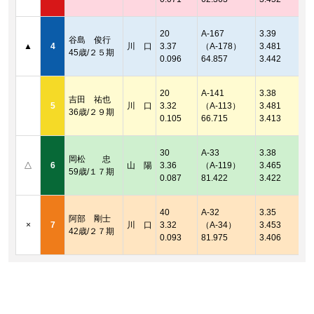
2
着
20
A-167
3.39
谷島 俊行
2
▲
4
川 口
3.37
（A-178）
3.481
45歳/２５期
着
0.096
64.857
3.442
2
着
20
A-141
3.38
吉田 祐也
2
5
川 口
3.32
（A-113）
3.481
36歳/２９期
着
0.105
66.715
3.413
2
着
30
A-33
3.38
岡松 忠
2
△
6
山 陽
3.36
（A-119）
3.465
59歳/１７期
着
0.087
81.422
3.422
2
着
40
A-32
3.35
阿部 剛士
2
×
7
川 口
3.32
（A-34）
3.453
42歳/２７期
着
0.093
81.975
3.406
2