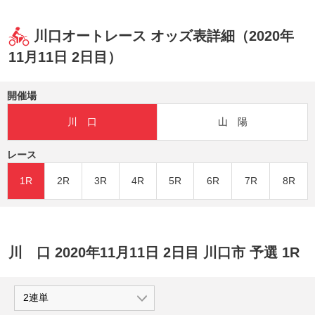
川口オートレース オッズ表詳細（2020年
11月11日 2日目）
開催場
川 口
山 陽
レース
1R
2R
3R
4R
5R
6R
7R
8R
川 口 2020年11月11日 2日目 川口市 予選 1R