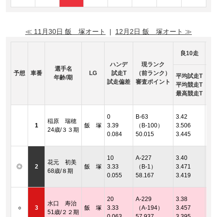
≪ 11月30日 飯 塚オート
|
12月2日 飯 塚オート ≫
良10走
ハンデ
現ランク
選手名
予想
車番
LG
試走T
（前ランク）
平均試走T
年齢/期
試走偏差
審査ポイント
平均競走T
最高競走T
着順
0
B-63
3.42
稲原 瑞穂
2連
1
飯 塚
3.39
（B-100）
3.506
24歳/３３期
着順
0.084
50.015
3.445
2連
着順
10
A-227
3.40
花元 初美
2連
◎
2
飯 塚
3.33
（B-1）
3.471
68歳/８期
着順
0.055
58.167
3.419
2連
着順
20
A-229
3.38
水口 寿治
2連
○
3
飯 塚
3.33
（A-194）
3.457
51歳/２２期
着順
0.063
57.937
3.395