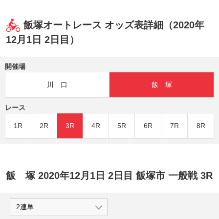
飯塚オートレース オッズ表詳細（2020年
12月1日 2日目）
開催場
川 口
飯 塚
レース
1R
2R
3R
4R
5R
6R
7R
8R
飯 塚 2020年12月1日 2日目 飯塚市 一般戦 3R