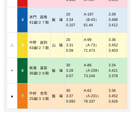
2連
着順
20
A-197
3.39
本門 延唯
2連
4
飯 塚
3.34
（B-43）
3.488
41歳/２７期
着順
0.107
61.44
3.412
2連
着順
20
A-99
3.36
中野 政則
2連
△
5
山 陽
3.31
（A-73）
3.452
43歳/２７期
着順
0.09
71.473
3.403
2連
着順
30
A-86
3.34
牧瀬 嘉葵
2連
×
6
飯 塚
3.28
（A-159）
3.421
36歳/２９期
着順
0.07
73.244
3.378
2連
着順
30
A-62
3.36
中村 杏亮
2連
▲
7
飯 塚
3.37
（A-231）
3.452
25歳/３３期
着順
0.092
76.337
3.426
2連