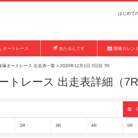
はじめて
オートレース
当たるんです
開催カレン
飯塚オートレース 出走表一覧
>
2020年12月1日 2日目 7R
トレース 出走表詳細（7R 2
飯 
2R
3R
4R
5R