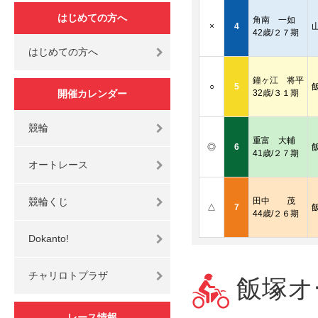
はじめての方へ
角南 一如
×
4
42歳/２７期
はじめての方へ
鐘ヶ江 将平
○
5
開催カレンダー
32歳/３１期
競輪
重富 大輔
◎
6
41歳/２７期
オートレース
競輪くじ
田中 茂
△
7
44歳/２６期
Dokanto!
チャリロトプラザ
飯塚オー
レース情報