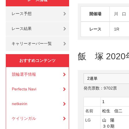
レース予想
開催場
川 口
レース結果
レース
1R
キャリーオーバー一覧
飯 塚 202
おすすめコンテンツ
競輪選手情報
発売票数：9702票
Perfecta Navi
1
netkeirin
名前
松生 信二
ケイリンガル
LG
山 陽
３０期