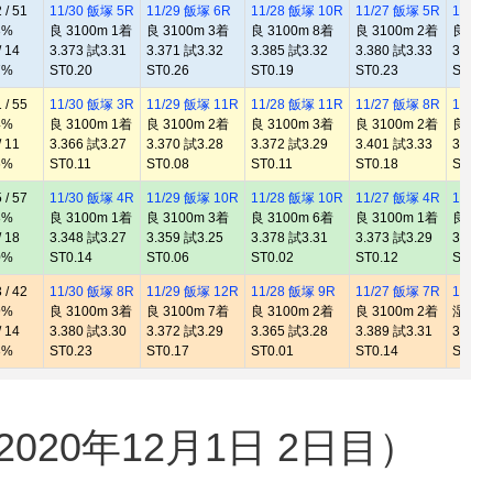
/ 51
11/30 飯塚 5R
11/29 飯塚 6R
11/28 飯塚 10R
11/27 飯塚 5R
11/18
3%
良 3100m 1着
良 3100m 3着
良 3100m 8着
良 3100m 2着
良 31
 14
3.373 試3.31
3.371 試3.32
3.385 試3.32
3.380 試3.33
3.418
7%
ST0.20
ST0.26
ST0.19
ST0.23
ST0.1
/ 55
11/30 飯塚 3R
11/29 飯塚 11R
11/28 飯塚 11R
11/27 飯塚 8R
11/23
4%
良 3100m 1着
良 3100m 2着
良 3100m 3着
良 3100m 2着
良 31
 11
3.366 試3.27
3.370 試3.28
3.372 試3.29
3.401 試3.33
3.438
6%
ST0.11
ST0.08
ST0.11
ST0.18
ST0.2
/ 57
11/30 飯塚 4R
11/29 飯塚 10R
11/28 飯塚 10R
11/27 飯塚 4R
11/23
8%
良 3100m 1着
良 3100m 3着
良 3100m 6着
良 3100m 1着
良 31
 18
3.348 試3.27
3.359 試3.25
3.378 試3.31
3.373 試3.29
3.438
0%
ST0.14
ST0.06
ST0.02
ST0.12
ST0.1
/ 42
11/30 飯塚 8R
11/29 飯塚 12R
11/28 飯塚 9R
11/27 飯塚 7R
11/19
9%
良 3100m 3着
良 3100m 7着
良 3100m 2着
良 3100m 2着
湿 31
 14
3.380 試3.30
3.372 試3.29
3.365 試3.28
3.389 試3.31
3.705
3%
ST0.23
ST0.17
ST0.01
ST0.14
ST0.0
20年12月1日 2日目）