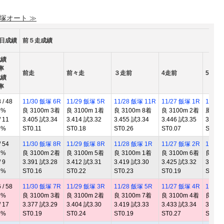
 塚オート ≫
0日成績
前５走成績
成績
率
前走
前々走
３走前
4走前
5走前
成績
率
/ 48
11/30 飯塚 6R
11/29 飯塚 5R
11/28 飯塚 11R
11/27 飯塚 1R
11/23
5%
良 3100m 3着
良 3100m 1着
良 3100m 8着
良 3100m 2着
風 31
 11
3.405 試3.34
3.414 試3.32
3.455 試3.34
3.446 試3.35
3.452
5%
ST0.11
ST0.18
ST0.26
ST0.07
ST0.1
 54
11/30 飯塚 8R
11/29 飯塚 8R
11/28 飯塚 1R
11/27 飯塚 2R
11/23
2%
良 3100m 2着
良 3100m 5着
良 3100m 1着
良 3100m 6着
良 31
 9
3.391 試3.28
3.412 試3.31
3.419 試3.30
3.425 試3.32
3.439
2%
ST0.16
ST0.22
ST0.23
ST0.19
ST0.1
/ 58
11/30 飯塚 7R
11/29 飯塚 3R
11/28 飯塚 5R
11/27 飯塚 4R
11/24
6%
良 3100m 3着
良 3100m 2着
良 3100m 7着
良 3100m 4着
良 31
 17
3.377 試3.29
3.404 試3.30
3.419 試3.33
3.433 試3.34
3.399
5%
ST0.19
ST0.24
ST0.19
ST0.27
ST0.2