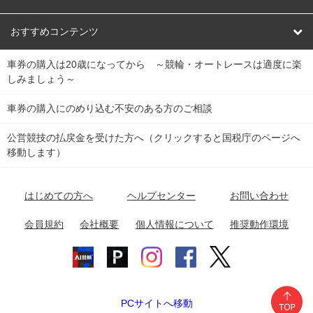
競輪くじ
レース結果
北日本
函館競輪場
青森競輪場
いわき平競輪場
おすすめコンテンツ
車券の購入は20歳になってから ～競輪・オートレースは適度に楽
Dokanto!
キャリーオーバー一覧
関
競輪選手情報
弥彦競輪場
前橋競輪場
取手競輪場
宇都宮競輪場
しみましょう～
東
大宮競輪場
西武園競輪場
京王閣競輪場
立川競輪場
チャリロトプラザ
Perfecta Navi
車券の購入にのめり込む不安のある方のご相談
南
松戸競輪場
千葉競輪場
川崎競輪場
平塚競輪場
公営競技の払戻金を受けた方へ（クリックすると国税庁のページへ
netkeirin
関
移動します）
小田原競輪場
伊東競輪場
静岡競輪場
東
ケイリンガル
中
名古屋競輪場
岐阜競輪場
大垣競輪場
豊橋競輪場
はじめての方へ
ヘルプセンター
お問い合わせ
部
チャリレンジャー
富山競輪場
松阪競輪場
四日市競輪場
会員規約
会社概要
個人情報について
推奨動作環境
競輪場情報
近
福井競輪場
奈良競輪場
向日町競輪場
和歌山競輪場
畿
岸和田競輪場
オートレース場情報
PCサイトへ移動