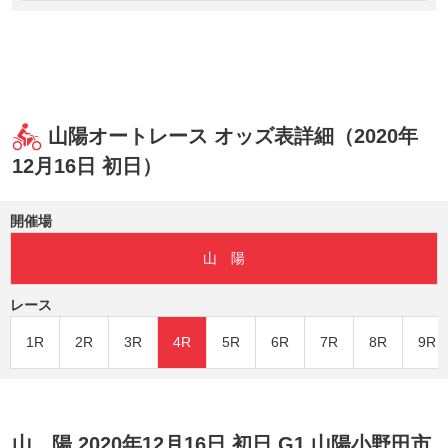
山陽オートレース オッズ表詳細（2020年
12月16日 初日）
開催場
山 陽
レース
1R
2R
3R
4R
5R
6R
7R
8R
9R
山 陽 2020年12月16日 初日 G1 山陽小野田市