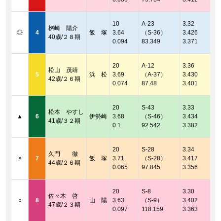
2
着
10
A-23
3.32
桝崎 陽介
2
◎
4
飯 塚
3.64
（S-36）
3.426
40歳/２８期
着
0.094
83.349
3.371
2
着
20
A-12
3.36
松山 茂靖
2
5
浜 松
3.69
（A-37）
3.430
42歳/２６期
着
0.074
87.48
3.401
2
着
20
S-43
3.33
松本 やすし
2
▲
6
伊勢崎
3.68
（S-46）
3.434
41歳/３２期
着
0.1
92.542
3.382
2
着
20
S-28
3.34
久門 徹
2
×
7
飯 塚
3.71
（S-28）
3.417
44歳/２６期
着
0.065
97.845
3.356
2
着
20
S-8
3.30
佐々木 啓
2
○
8
山 陽
3.63
（S-9）
3.402
47歳/２３期
着
0.097
118.159
3.363
2