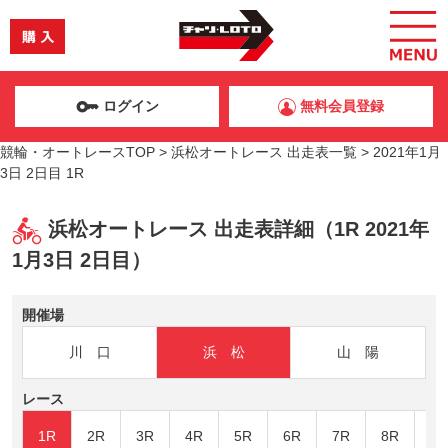
ログイン
無料会員登録
競輪・オートレースTOP
>
浜松オートレース 出走表一覧
>
2021年1月
3日 2日目 1R
浜松オートレース 出走表詳細（1R 2021年
1月3日 2日目）
開催場
川 口
浜 松
山 陽
レース
1R
2R
3R
4R
5R
6R
7R
8R
9R