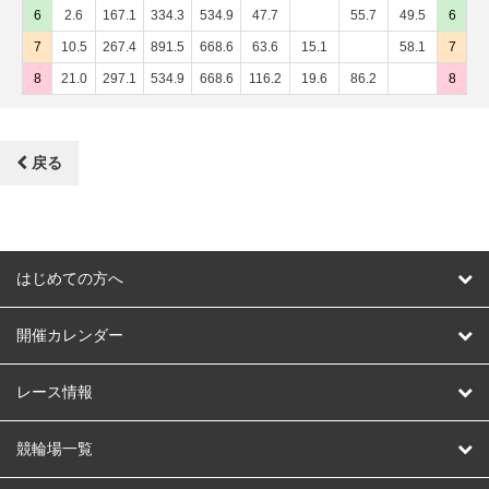
6
2.6
167.1
334.3
534.9
47.7
55.7
49.5
6
7
10.5
267.4
891.5
668.6
63.6
15.1
58.1
7
8
21.0
297.1
534.9
668.6
116.2
19.6
86.2
8
戻る
はじめての方へ
はじめての方へ
開催カレンダー
競輪
レース情報
オートレース
レース予想
競輪場一覧