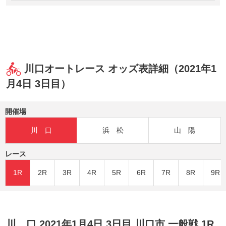
川口オートレース オッズ表詳細（2021年1
月4日 3日目）
開催場
川 口
浜 松
山 陽
レース
1R
2R
3R
4R
5R
6R
7R
8R
9R
川 口 2021年1月4日 3日目 川口市 一般戦 1R