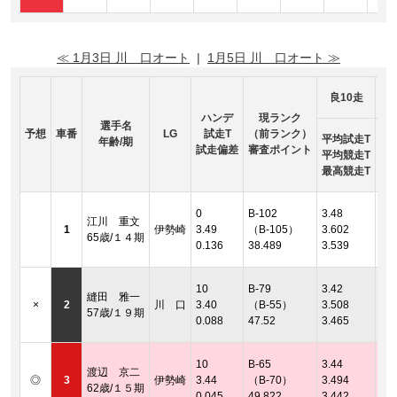
≪ 1月3日 川 口オート
|
1月5日 川 口オート ≫
良10走
ハンデ
現ランク
選手名
予想
車番
LG
試走T
（前ランク）
平均試走T
年齢/期
試走偏差
審査ポイント
平均競走T
最高競走T
着順
0
B-102
3.48
江川 重文
2連
1
伊勢崎
3.49
（B-105）
3.602
65歳/１４期
着順
0.136
38.489
3.539
2連
着順
10
B-79
3.42
縫田 雅一
2連
×
2
川 口
3.40
（B-55）
3.508
57歳/１９期
着順
0.088
47.52
3.465
2連
着順
10
B-65
3.44
渡辺 京二
2連
◎
3
伊勢崎
3.44
（B-70）
3.494
62歳/１５期
着順
0.045
49.822
3.442