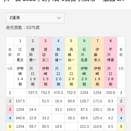
発売票数：5375票
1
2
3
4
5
6
7
8
名
江
縫
渡
島
高
石
伊
平
名
前
川
田
辺
田
橋
川
藤
川
前
重文
雅一
京二
健一
祐一
岳彦
幸人
博康
LG
伊勢
川
伊勢
川
川
伊勢
伊勢
川
LG
崎
口
崎
口
口
崎
崎
口
１４
１９
１５
２０
２０
２０
１９
２８
期
期
期
期
期
期
期
期
1
537.5
752.5
470.3
752.5
1254
1254
250.8
1
2
537.5
51.5
16.4
60.6
129.7
171.0
8.3
2
3
1254
24.4
33.2
104.5
87.5
235.1
26.8
3
4
940.6
22.8
33.2
26.3
69.6
125.4
4.2
4
5
1254
59.7
85.5
18.6
221.3
110.6
6.5
5