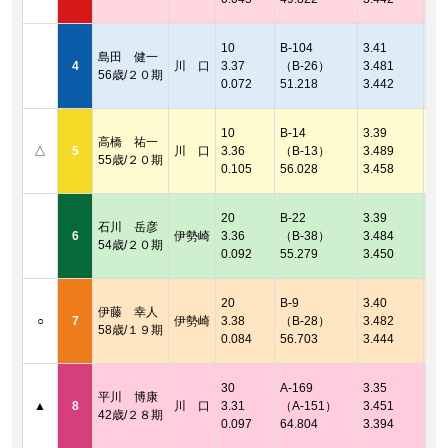
2連
着順
10
B-104
3.41
島田 健一
2連
4
川 口
3.37
（B-26）
3.481
56歳/２０期
着順
0.072
51.218
3.442
2連
着順
10
B-14
3.39
高橋 祐一
2連
△
5
川 口
3.36
（B-13）
3.489
55歳/２０期
着順
0.105
56.028
3.458
2連
着順
20
B-22
3.39
石川 岳彦
2連
6
伊勢崎
3.36
（B-38）
3.484
54歳/２０期
着順
0.092
55.279
3.450
2連
着順
20
B-9
3.40
伊藤 幸人
2連
○
7
伊勢崎
3.38
（B-28）
3.482
58歳/１９期
着順
0.084
56.703
3.444
2連
着順
30
A-169
3.35
平川 博康
2連
▲
8
川 口
3.31
（A-151）
3.451
42歳/２８期
着順
0.097
64.804
3.394
2連