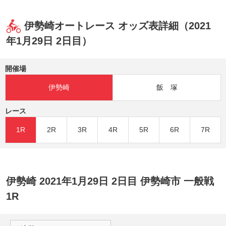
伊勢崎オートレース オッズ表詳細（2021
年1月29日 2日目）
開催場
伊勢崎
飯 塚
レース
1R
2R
3R
4R
5R
6R
7R
伊勢崎 2021年1月29日 2日目 伊勢崎市 一般戦
1R