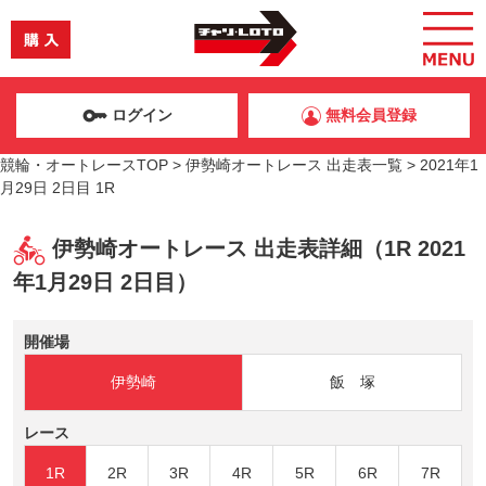
ログイン
無料会員登録
競輪・オートレースTOP
>
伊勢崎オートレース 出走表一覧
>
2021年1
月29日 2日目 1R
伊勢崎オートレース 出走表詳細（1R 2021
年1月29日 2日目）
開催場
伊勢崎
飯 塚
レース
1R
2R
3R
4R
5R
6R
7R