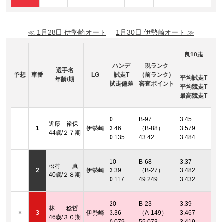
≪ 1月28日 伊勢崎オート
|
1月30日 伊勢崎オート ≫
良10走
ハンデ
現ランク
選手名
予想
車番
LG
試走T
（前ランク）
平均試走T
年齢/期
試走偏差
審査ポイント
平均競走T
最高競走T
着順
0
B-97
3.45
近藤 裕保
2連
1
伊勢崎
3.46
（B-88）
3.579
44歳/２７期
着順
0.135
43.42
3.484
2連
着順
10
B-68
3.37
松村 真
2連
2
伊勢崎
3.39
（B-27）
3.482
40歳/２８期
着順
0.117
49.249
3.432
2連
着順
20
B-23
3.39
林 稔哲
2連
×
3
伊勢崎
3.36
（A-149）
3.467
46歳/３０期
着順
0.079
55.073
3.419