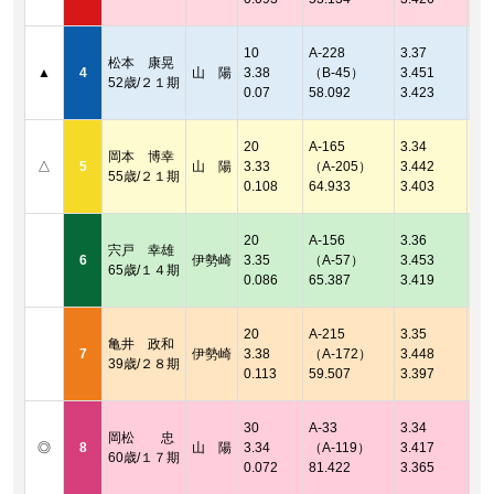
2連
着順
10
A-228
3.37
松本 康晃
2連
▲
4
山 陽
3.38
（B-45）
3.451
52歳/２１期
着順
0.07
58.092
3.423
2連
着順
20
A-165
3.34
岡本 博幸
2連
△
5
山 陽
3.33
（A-205）
3.442
55歳/２１期
着順
0.108
64.933
3.403
2連
着順
20
A-156
3.36
宍戸 幸雄
2連
6
伊勢崎
3.35
（A-57）
3.453
65歳/１４期
着順
0.086
65.387
3.419
2連
着順
20
A-215
3.35
亀井 政和
2連
7
伊勢崎
3.38
（A-172）
3.448
39歳/２８期
着順
0.113
59.507
3.397
2連
着順
30
A-33
3.34
岡松 忠
2連
◎
8
山 陽
3.34
（A-119）
3.417
60歳/１７期
着順
0.072
81.422
3.365
2連