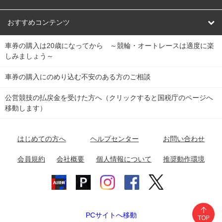
競輪くじ
レース結果
北日本
函館競輪場
青森競輪場
いわき平競輪場
おすすめコンテンツ
車券の購入は20歳になってから ～競輪・オートレースは適度に楽
Dokanto!
キャリーオーバー一覧
関
競輪選手情報
弥彦競輪場
前橋競輪場
取手競輪場
宇都宮競輪場
しみましょう～
東
大宮競輪場
西武園競輪場
京王閣競輪場
立川競輪場
チャリロトプラザ
Perfecta Navi
車券の購入にのめり込む不安のある方のご相談
南
松戸競輪場
千葉競輪場
川崎競輪場
平塚競輪場
公営競技の払戻金を受けた方へ（クリックすると国税庁のページへ
netkeirin
関
移動します）
小田原競輪場
伊東競輪場
静岡競輪場
東
ケイリンガル
中
名古屋競輪場
岐阜競輪場
大垣競輪場
豊橋競輪場
はじめての方へ
ヘルプセンター
お問い合わせ
部
チャリレンジャー
富山競輪場
松阪競輪場
四日市競輪場
会員規約
会社概要
個人情報について
推奨動作環境
競輪場情報
近
福井競輪場
奈良競輪場
向日町競輪場
和歌山競輪場
畿
岸和田競輪場
オートレース場情報
PCサイトへ移動