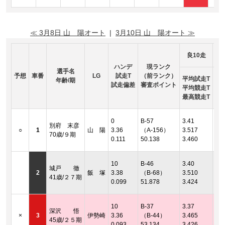
≪ 3月8日 山 陽オート
|
3月10日 山 陽オート ≫
良10走
ハンデ
現ランク
選手名
予想
車番
LG
試走T
（前ランク）
平均試走T
年齢/期
試走偏差
審査ポイント
平均競走T
最高競走T
着順
0
B-57
3.41
別府 末彦
2連
○
1
山 陽
3.36
（A-156）
3.517
70歳/９期
着順
0.111
50.138
3.460
2連
着順
10
B-46
3.40
城戸 徹
2連
2
飯 塚
3.38
（B-68）
3.510
41歳/２７期
着順
0.099
51.878
3.424
2連
着順
10
B-37
3.37
深沢 悟
2連
×
3
伊勢崎
3.36
（B-44）
3.465
45歳/２５期
着順
0.093
53.134
3.426