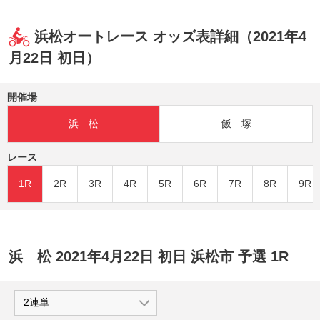
浜松オートレース オッズ表詳細（2021年4
月22日 初日）
開催場
浜 松
飯 塚
レース
1R
2R
3R
4R
5R
6R
7R
8R
9R
浜 松 2021年4月22日 初日 浜松市 予選 1R