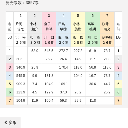
発売票数：3897票
1
2
3
4
5
6
7
名
片岡
小林
金子
田島
小林
高塚
桜井
名
前
信之
頼介
和裕
敏徳
悠樹
義明
晴光
前
LG
浜 松
浜 松
川 口
飯 塚
浜 松
川 口
伊勢崎
LG
２５期
３０期
１９期
２０期
２８期
２９期
２６期
1
58.0
545.5
272.7
227.3
61.9
73.7
1
2
303.1
75.7
26.4
14.9
6.7
21.8
2
3
340.9
25.9
170.4
118.6
56.8
118.6
3
4
545.5
9.9
181.8
104.9
16.7
73.7
4
5
909.3
7.4
104.9
109.1
30.6
44.7
5
6
123.9
4.5
129.9
37.3
26.2
25.9
6
7
104.9
11.9
160.4
59.3
29.9
11.8
7
戻る