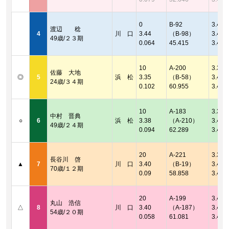
0
B-92
3.43
渡辺 稔
4
川 口
3.44
（B-98）
3.494
49歳/２３期
0.064
45.415
3.468
10
A-200
3.37
佐藤 大地
◎
5
浜 松
3.35
（B-58）
3.472
24歳/３４期
0.102
60.955
3.450
10
A-183
3.38
中村 晋典
○
6
浜 松
3.38
（A-210）
3.474
49歳/２４期
0.094
62.289
3.428
20
A-221
3.37
長谷川 啓
▲
7
川 口
3.40
（B-19）
3.460
70歳/１２期
0.09
58.858
3.433
20
A-199
3.40
丸山 浩信
△
8
川 口
3.40
（A-187）
3.458
54歳/２０期
0.058
61.081
3.417