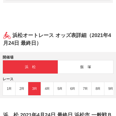
浜松オートレース オッズ表詳細（2021年4
月24日 最終日）
開催場
浜 松
飯 塚
レース
1R
2R
3R
4R
5R
6R
7R
8R
9R
浜 松 2021年4月24日 最終日 浜松市 一般戦Ｂ