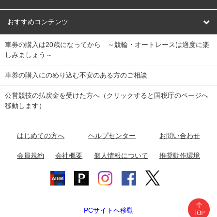
競輪くじ
レース結果
北日本
函館競輪場
青森競輪場
いわき平競輪場
おすすめコンテンツ
車券の購入は20歳になってから ～競輪・オートレースは適度に楽
Dokanto!
キャリーオーバー一覧
関
競輪選手情報
弥彦競輪場
前橋競輪場
取手競輪場
宇都宮競輪場
しみましょう～
東
大宮競輪場
西武園競輪場
京王閣競輪場
立川競輪場
チャリロトプラザ
Perfecta Navi
車券の購入にのめり込む不安のある方のご相談
南
松戸競輪場
千葉競輪場
川崎競輪場
平塚競輪場
公営競技の払戻金を受けた方へ（クリックすると国税庁のページへ
netkeirin
関
移動します）
小田原競輪場
伊東競輪場
静岡競輪場
東
ケイリンガル
中
名古屋競輪場
岐阜競輪場
大垣競輪場
豊橋競輪場
はじめての方へ
ヘルプセンター
お問い合わせ
部
チャリレンジャー
富山競輪場
松阪競輪場
四日市競輪場
会員規約
会社概要
個人情報について
推奨動作環境
競輪場情報
近
福井競輪場
奈良競輪場
向日町競輪場
和歌山競輪場
畿
岸和田競輪場
オートレース場情報
PCサイトへ移動