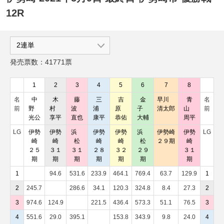
12R
発売票数：41771票
1
2
3
4
5
6
7
8
名
中
木
藤
三
吉
金
早川
青
名
前
野
村
波
浦
原
子
清太郎
山
前
光公
享平
直也
康平
恭佑
大輔
周平
LG
伊勢
伊勢
浜
伊勢
伊勢
浜
伊勢崎
伊勢
LG
崎
崎
松
崎
崎
松
２９期
崎
２５
３１
３１
２８
３２
２９
３１
期
期
期
期
期
期
期
1
94.6
531.6
233.9
464.1
769.4
63.7
129.9
1
2
245.7
286.6
34.1
120.3
324.8
8.4
27.3
2
3
974.6
124.9
221.5
436.4
573.3
51.1
76.5
3
4
551.6
29.0
395.1
153.8
343.9
9.8
24.0
4