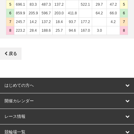
5
696.1
83.3
487.3
137.2
522.1
29.7
47.2
5
6
859.9
205.9
596.7
203.0
411.8
64.2
66.0
6
7
245.7
14.2
137.2
18.4
93.7
177.2
4.2
7
8
223.2
28.4
188.6
25.7
94.6
167.0
3.0
8
戻る
はじめての方へ
はじめての方へ
開催カレンダー
競輪
レース情報
オートレース
レース予想
競輪場一覧