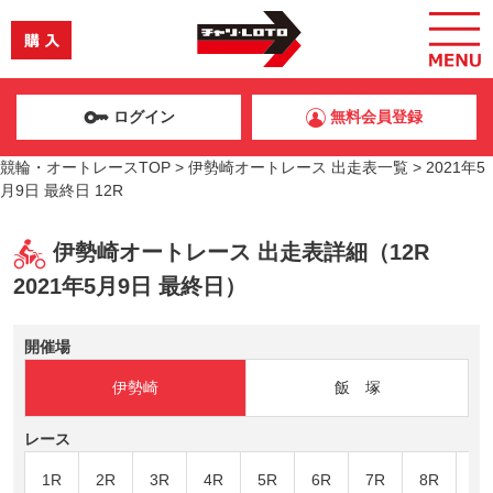
ログイン
無料会員登録
競輪・オートレースTOP
>
伊勢崎オートレース 出走表一覧
>
2021年5
月9日 最終日 12R
伊勢崎オートレース 出走表詳細（12R
2021年5月9日 最終日）
開催場
伊勢崎
飯 塚
レース
1R
2R
3R
4R
5R
6R
7R
8R
9R