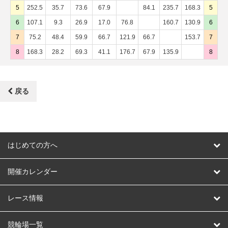
5
252.5
35.7
73.6
67.9
84.1
235.7
168.3
5
6
107.1
9.3
26.9
17.0
76.8
160.7
130.9
6
7
75.2
48.4
59.9
66.7
121.9
66.7
153.7
7
8
168.3
28.2
69.3
41.1
176.7
67.9
135.9
8
戻る
はじめての方へ
はじめての方へ
開催カレンダー
競輪
レース情報
オートレース
レース予想
競輪場一覧