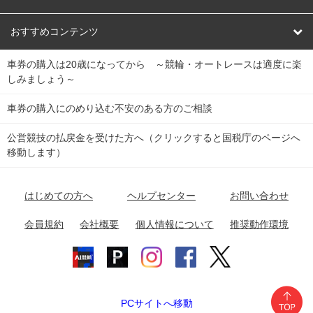
競輪くじ
レース結果
北日本
函館競輪場
青森競輪場
いわき平競輪場
おすすめコンテンツ
車券の購入は20歳になってから ～競輪・オートレースは適度に楽
Dokanto!
キャリーオーバー一覧
関
競輪選手情報
弥彦競輪場
前橋競輪場
取手競輪場
宇都宮競輪場
しみましょう～
東
大宮競輪場
西武園競輪場
京王閣競輪場
立川競輪場
チャリロトプラザ
Perfecta Navi
車券の購入にのめり込む不安のある方のご相談
南
松戸競輪場
千葉競輪場
川崎競輪場
平塚競輪場
公営競技の払戻金を受けた方へ（クリックすると国税庁のページへ
netkeirin
関
移動します）
小田原競輪場
伊東競輪場
静岡競輪場
東
ケイリンガル
中
名古屋競輪場
岐阜競輪場
大垣競輪場
豊橋競輪場
はじめての方へ
ヘルプセンター
お問い合わせ
部
チャリレンジャー
富山競輪場
松阪競輪場
四日市競輪場
会員規約
会社概要
個人情報について
推奨動作環境
競輪場情報
近
福井競輪場
奈良競輪場
向日町競輪場
和歌山競輪場
畿
岸和田競輪場
オートレース場情報
PCサイトへ移動