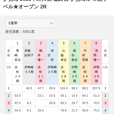
ベル★オープン 2R
発売票数：5051票
1
2
3
4
5
6
7
8
名
青
高橋
橋
深
山
猿
中
清
名
前
嶋
絵莉子
本
沢
脇
谷
村
岡
前
裕治
優一
悟
孝志
敦史
晋典
優一
LG
浜
伊勢崎
浜
伊勢崎
浜
伊勢
浜
伊勢
LG
松
３３期
松
２５期
松
崎
松
崎
２４
２１
２８
２５
２４
２９
期
期
期
期
期
期
1
46.5
47.7
45.9
141.4
98.2
98.2
207.9
1
2
53.5
23.1
15.5
56.1
14.3
84.1
51.2
2
3
45.3
8.2
26.9
82.2
28.7
95.5
78.5
3
4
54.3
6.1
20.4
76.8
21.5
93.0
75.2
4