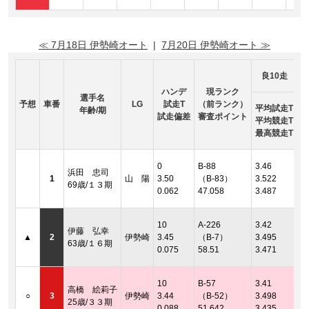
≪ 7月18日 伊勢崎オート
|
7月20日 伊勢崎オート ≫
良10走
ハンデ
現ランク
選手名
予想
車番
LG
試走T
（前ランク）
平均試走T
年齢/期
試走偏差
審査ポイント
平均競走T
最高競走T
着
0
B-88
3.46
浜田 忠司
2
1
山 陽
3.50
（B-83）
3.522
69歳/１３期
着
0.062
47.058
3.487
2
着
10
A-226
3.42
伊藤 弘幸
2
▲
2
伊勢崎
3.45
（B-7）
3.495
63歳/１６期
着
0.075
58.51
3.471
2
着
10
B-57
3.41
高橋 絵莉子
2
○
3
伊勢崎
3.44
（B-52）
3.498
25歳/３３期
着
0.088
51.642
3.435