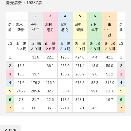
発売票数：19387票
1
2
3
4
5
6
7
名
青木
松生
満村
山本
田中
滝下
田
名
前
隆浩
信二
陽司
将之
輝義
隼平
中
前
茂
LG
山 陽
山 陽
山 陽
山 陽
飯 塚
飯 塚
飯 塚
LG
３３期
３０期
２６期
３３期
２９期
２８期
２６期
1
31.6
22.1
196.6
424.0
4.4
42.1
1
2
18.5
36.1
266.0
271.4
13.9
59.0
2
3
18.6
39.7
185.9
260.9
9.0
51.2
3
4
91.6
176.2
116.9
678.5
82.2
212.0
4
5
246.7
205.6
82.7
565.4
99.0
238.0
5
6
7.8
21.7
12.6
178.5
323.1
16.7
6
7
30.9
66.1
35.1
271.4
357.1
4.5
7
戻る