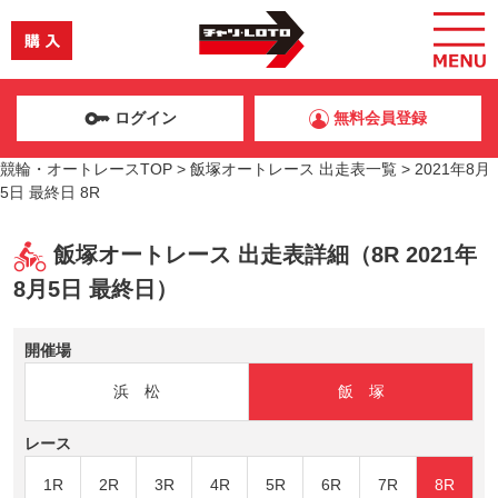
ログイン
無料会員登録
競輪・オートレースTOP
>
飯塚オートレース 出走表一覧
>
2021年8月
5日 最終日 8R
飯塚オートレース 出走表詳細（8R 2021年
8月5日 最終日）
開催場
浜 松
飯 塚
レース
1R
2R
3R
4R
5R
6R
7R
8R