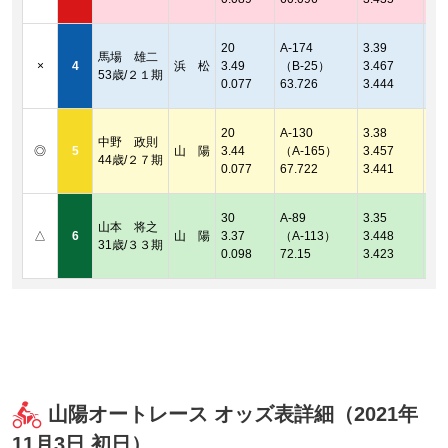
2連
着順
20
A-174
3.39
馬場 雄二
2連
×
4
浜 松
3.49
（B-25）
3.467
53歳/２１期
着順
0.077
63.726
3.444
2連
着順
20
A-130
3.38
中野 政則
2連
◎
5
山 陽
3.44
（A-165）
3.457
44歳/２７期
着順
0.077
67.722
3.441
2連
着順
30
A-89
3.35
山本 将之
2連
△
6
山 陽
3.37
（A-113）
3.448
31歳/３３期
着順
0.098
72.15
3.423
2連
山陽オートレース オッズ表詳細（2021年
11月3日 初日）