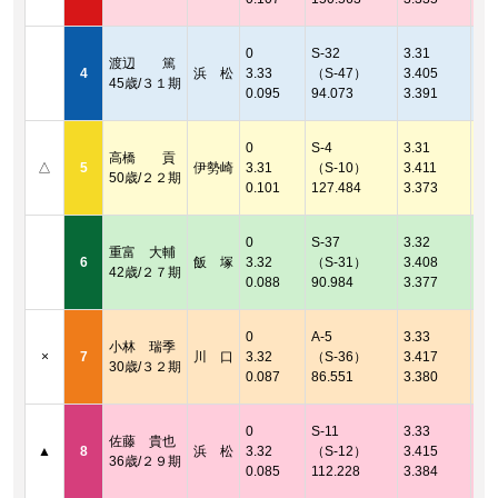
2連
着順
0
S-32
3.31
渡辺 篤
2連
4
浜 松
3.33
（S-47）
3.405
45歳/３１期
着順
0.095
94.073
3.391
2連
着順
0
S-4
3.31
高橋 貢
2連
△
5
伊勢崎
3.31
（S-10）
3.411
50歳/２２期
着順
0.101
127.484
3.373
2連
着順
0
S-37
3.32
重富 大輔
2連
6
飯 塚
3.32
（S-31）
3.408
42歳/２７期
着順
0.088
90.984
3.377
2連
着順
0
A-5
3.33
小林 瑞季
2連
×
7
川 口
3.32
（S-36）
3.417
30歳/３２期
着順
0.087
86.551
3.380
2連
着順
0
S-11
3.33
佐藤 貴也
2連
▲
8
浜 松
3.32
（S-12）
3.415
36歳/２９期
着順
0.085
112.228
3.384
2連