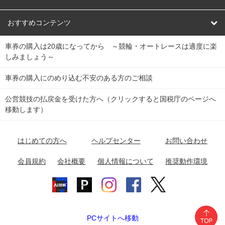
競輪くじ
レース結果
北日本
函館競輪場
青森競輪場
いわき平競輪場
おすすめコンテンツ
車券の購入は20歳になってから ～競輪・オートレースは適度に楽
Dokanto!
キャリーオーバー一覧
関
競輪選手情報
弥彦競輪場
前橋競輪場
取手競輪場
宇都宮競輪場
しみましょう～
東
大宮競輪場
西武園競輪場
京王閣競輪場
立川競輪場
チャリロトプラザ
Perfecta Navi
車券の購入にのめり込む不安のある方のご相談
南
松戸競輪場
千葉競輪場
川崎競輪場
平塚競輪場
公営競技の払戻金を受けた方へ（クリックすると国税庁のページへ
netkeirin
関
移動します）
小田原競輪場
伊東競輪場
静岡競輪場
東
ケイリンガル
中
名古屋競輪場
岐阜競輪場
大垣競輪場
豊橋競輪場
はじめての方へ
ヘルプセンター
お問い合わせ
部
チャリレンジャー
富山競輪場
松阪競輪場
四日市競輪場
会員規約
会社概要
個人情報について
推奨動作環境
競輪場情報
近
福井競輪場
奈良競輪場
向日町競輪場
和歌山競輪場
畿
岸和田競輪場
オートレース場情報
PCサイトへ移動