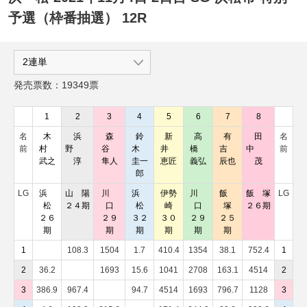
予選（枠番抽選） 12R
発売票数：19349票
1
2
3
4
5
6
7
8
名
木
浜
森
鈴
新
高
有
田
名
前
村
野
谷
木
井
橋
吉
中
前
武之
淳
隼人
圭一
恵匠
義弘
辰也
茂
郎
LG
浜
山 陽
川
浜
伊勢
川
飯
飯 塚
LG
松
２４期
口
松
崎
口
塚
２６期
２６
２９
３２
３０
２９
２５
期
期
期
期
期
期
1
108.3
1504
1.7
410.4
1354
38.1
752.4
1
2
36.2
1693
15.6
1041
2708
163.1
4514
2
3
386.9
967.4
94.7
4514
1693
796.7
1128
3