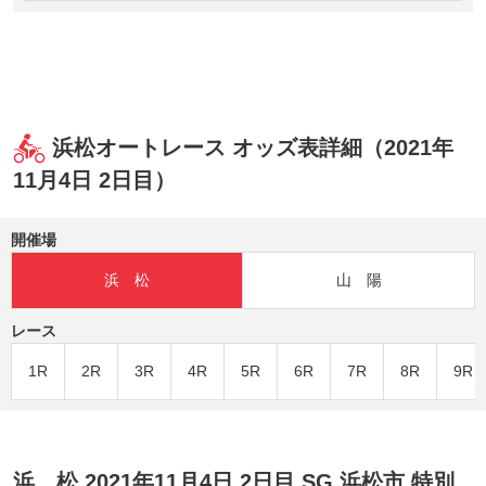
浜松オートレース オッズ表詳細（2021年
11月4日 2日目）
開催場
浜 松
山 陽
レース
1R
2R
3R
4R
5R
6R
7R
8R
9R
浜 松 2021年11月4日 2日目 SG 浜松市 特別