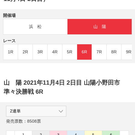
開催場
浜 松
山 陽
レース
1R
2R
3R
4R
5R
6R
7R
8R
9R
山 陽 2021年11月4日 2日目 山陽小野田市
準々決勝戦 6R
発売票数：8508票