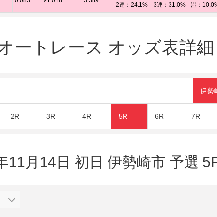
0.083
91.018
3.389
2連：24.1% 3連：31.0%
湿：10.0
ートレース オッズ表詳細（2
伊勢
2R
3R
4R
5R
6R
7R
年11月14日 初日 伊勢崎市 予選 5