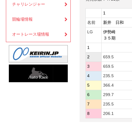
チャリレンジャー
1
競輪場情報
名前
新井 日和
LG
伊勢崎
オートレース場情報
３５期
1
2
659.5
3
659.5
4
235.5
5
366.4
6
299.7
7
235.5
8
206.1