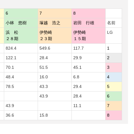
6
7
8
小林 悠樹
塚越 浩之
岩田 行雄
名前
浜 松
伊勢崎
伊勢崎
LG
２８期
２３期
１５期
824.4
549.6
117.7
1
122.1
28.4
29.9
2
70.1
51.5
45.1
3
48.4
16.0
6.8
4
78.5
43.3
29.4
5
43.9
28.4
6
43.9
11.1
7
36.6
15.8
8