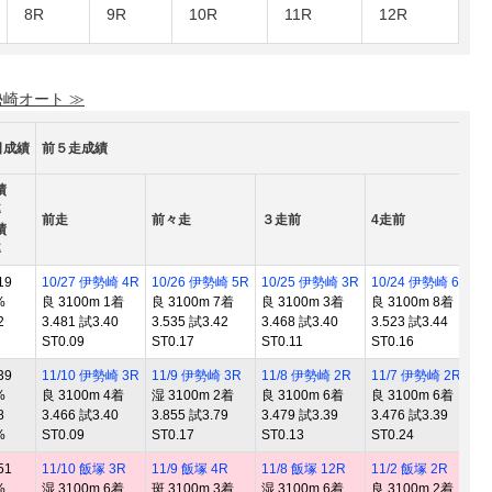
8R
9R
10R
11R
12R
勢崎オート ≫
日成績
前５走成績
績
率
前走
前々走
３走前
4走前
績
率
19
10/27 伊勢崎 4R
10/26 伊勢崎 5R
10/25 伊勢崎 3R
10/24 伊勢崎 6R
1
%
良 3100m 1着
良 3100m 7着
良 3100m 3着
良 3100m 8着
良
2
3.481 試3.40
3.535 試3.42
3.468 試3.40
3.523 試3.44
3
ST0.09
ST0.17
ST0.11
ST0.16
S
39
11/10 伊勢崎 3R
11/9 伊勢崎 3R
11/8 伊勢崎 2R
11/7 伊勢崎 2R
1
%
良 3100m 4着
湿 3100m 2着
良 3100m 6着
良 3100m 6着
良
8
3.466 試3.40
3.855 試3.79
3.479 試3.39
3.476 試3.39
3
%
ST0.09
ST0.17
ST0.13
ST0.24
S
51
11/10 飯塚 3R
11/9 飯塚 4R
11/8 飯塚 12R
11/2 飯塚 2R
1
%
湿 3100m 6着
斑 3100m 3着
湿 3100m 6着
良 3100m 2着
良