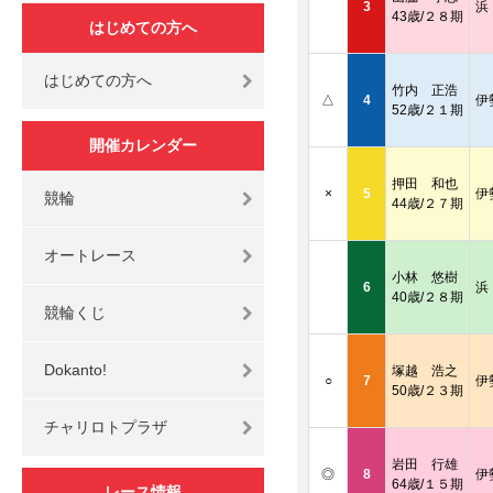
3
浜
43歳/２８期
はじめての方へ
はじめての方へ
竹内 正浩
△
4
伊
52歳/２１期
開催カレンダー
押田 和也
×
5
伊
競輪
44歳/２７期
オートレース
小林 悠樹
6
浜
40歳/２８期
競輪くじ
Dokanto!
塚越 浩之
○
7
伊
50歳/２３期
チャリロトプラザ
岩田 行雄
◎
8
伊
64歳/１５期
レース情報