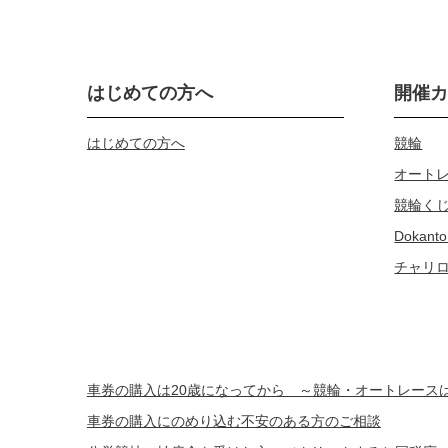
はじめての方へ
開催
はじめての方へ
競輪
オート
競輪く
Dokanto
チャリ
車券の購入は20歳になってから ～競輪・オートレー
車券の購入にのめり込む不安のある方のご相談