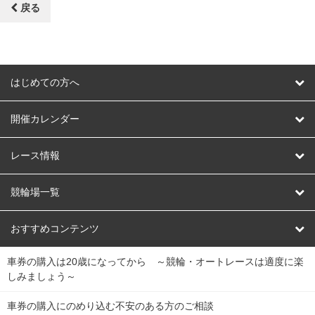
戻る
はじめての方へ
はじめての方へ
開催カレンダー
競輪
レース情報
オートレース
レース予想
競輪場一覧
競輪くじ
レース結果
北日本
函館競輪場
青森競輪場
いわき平競輪場
おすすめコンテンツ
車券の購入は20歳になってから ～競輪・オートレースは適度に楽
Dokanto!
キャリーオーバー一覧
関
競輪選手情報
弥彦競輪場
前橋競輪場
取手競輪場
宇都宮競輪場
しみましょう～
東
大宮競輪場
西武園競輪場
京王閣競輪場
立川競輪場
チャリロトプラザ
Perfecta Navi
車券の購入にのめり込む不安のある方のご相談