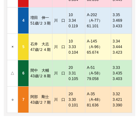
2連
着順
10
A-202
3.35
増田 伸一
2連
4
川 口
3.34
（A-77）
3.469
51歳/２３期
着順
0.119
61.101
3.433
2連
着順
10
A-145
3.34
石井 大志
2連
×
5
川 口
3.33
（A-96）
3.444
47歳/２４期
着順
0.104
65.674
3.423
2連
着順
20
A-51
3.33
間中 大輔
2連
△
6
川 口
3.31
（A-58）
3.435
43歳/２８期
着順
0.105
79.058
3.403
2連
着順
20
A-35
3.32
阿部 剛士
2連
○
7
川 口
3.30
（A-48）
3.421
43歳/２７期
着順
0.101
81.636
3.390
2連