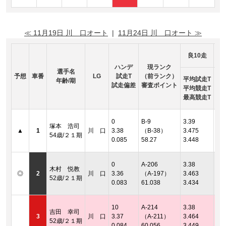
≪ 11月19日 川 口オート
|
11月24日 川 口オート ≫
良10走
ハンデ
現ランク
選手名
予想
車番
LG
試走T
（前ランク）
平均試走T
年齢/期
試走偏差
審査ポイント
平均競走T
最高競走T
着順
0
B-9
3.39
塚本 浩司
2連
▲
1
川 口
3.38
（B-38）
3.475
54歳/２１期
着順
0.085
58.27
3.448
2連
着順
0
A-206
3.38
木村 悦教
2連
◎
2
川 口
3.36
（A-197）
3.463
52歳/２１期
着順
0.083
61.038
3.434
2連
着順
10
A-214
3.38
吉田 幸司
2連
3
川 口
3.37
（A-211）
3.464
52歳/２１期
着順
0.084
60.056
3.449