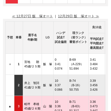
≪ 12月27日 飯 塚オート
|
12月29日 飯 塚オート ≫
良10走
ハンデ
現ランク
選手名
予想
車番
LG
試走T
（前ランク）
平均試走T
年齢/期
試走偏差
審査ポイント
平均競走T
最高競走T
着順
0
B-69
3.41
宮地 朗
2連
○
1
飯 塚
3.41
（A-229）
3.484
45歳/２５期
着順
0.074
51.694
3.432
2連
着順
10
B-74
3.39
井上 智詞
2連
2
飯 塚
3.37
（B-16）
3.456
41歳/２９期
着順
0.066
50.755
3.426
2連
着順
10
B-71
3.36
畦坪 孝雄
2連
▲
3
山 陽
3.36
（B-63）
3.473
45歳/２６期
着順
0.113
51.317
3.447