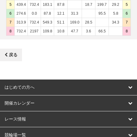
5
439.4
732.4
183.1
87.8
18.7
199.7
29.2
5
6
274.6
0.0
87.8
12.1
31.3
95.5
5.8
6
7
313.9
732.4
549.3
51.1
169.0
28.5
34.3
7
8
732.4
2197
109.8
10.8
47.7
3.6
66.5
8
戻る
はじめての方へ
はじめての方へ
開催カレンダー
競輪
レース情報
オートレース
レース予想
競輪場一覧