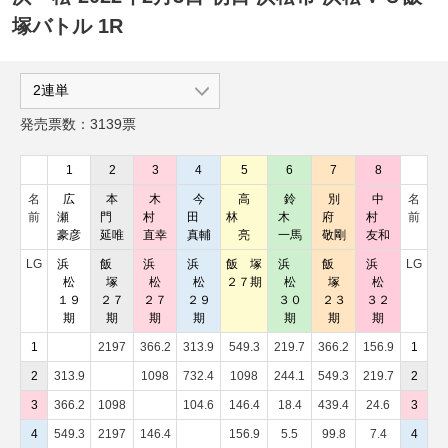
塚バトル 1R
発売票数：3139票
1
2
3
4
5
6
7
8
名
広
本
木
今
高
鈴
別
中
名
前
瀬
門
村
田
林
木
府
村
前
豪彦
延唯
直幸
真輔
亮
一馬
敬剛
友和
LG
浜
飯
浜
浜
飯 塚
浜
飯
浜
LG
松
塚
松
松
２７期
松
塚
松
１９
２７
２７
２９
３０
２３
３２
期
期
期
期
期
期
期
1
2197
366.2
313.9
549.3
219.7
366.2
156.9
1
2
313.9
1098
732.4
1098
244.1
549.3
219.7
2
3
366.2
1098
104.6
146.4
18.4
439.4
24.6
3
4
549.3
2197
146.4
156.9
5.5
99.8
7.4
4