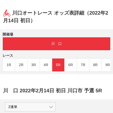
川口オートレース オッズ表詳細（2022年2
月14日 初日）
開催場
川 口
レース
1R
2R
3R
4R
5R
6R
7R
8R
9R
川 口 2022年2月14日 初日 川口市 予選 5R