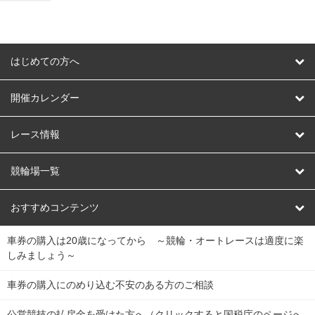
はじめての方へ
はじめての方へ
開催カレンダー
競輪
レース情報
オートレース
レース予想
競輪場一覧
競輪くじ
レース結果
北日本
函館競輪場
青森競輪場
いわき平競輪場
おすすめコンテンツ
車券の購入は20歳になってから ～競輪・オートレースは適度に楽
Dokanto!
キャリーオーバー一覧
関
競輪選手情報
弥彦競輪場
前橋競輪場
取手競輪場
宇都宮競輪場
しみましょう～
東
大宮競輪場
西武園競輪場
京王閣競輪場
立川競輪場
チャリロトプラザ
Perfecta Navi
車券の購入にのめり込む不安のある方のご相談
南
松戸競輪場
千葉競輪場
川崎競輪場
平塚競輪場
公営競技の払戻金を受けた方へ（クリックすると国税庁のページへ