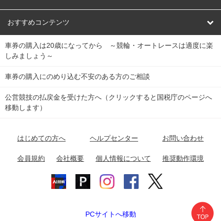
競輪くじ
レース結果
北日本
函館競輪場
青森競輪場
いわき平競輪場
おすすめコンテンツ
車券の購入は20歳になってから ～競輪・オートレースは適度に楽
Dokanto!
キャリーオーバー一覧
関
競輪選手情報
弥彦競輪場
前橋競輪場
取手競輪場
宇都宮競輪場
しみましょう～
東
大宮競輪場
西武園競輪場
京王閣競輪場
立川競輪場
チャリロトプラザ
Perfecta Navi
車券の購入にのめり込む不安のある方のご相談
南
松戸競輪場
千葉競輪場
川崎競輪場
平塚競輪場
公営競技の払戻金を受けた方へ（クリックすると国税庁のページへ
netkeirin
関
移動します）
小田原競輪場
伊東競輪場
静岡競輪場
東
ケイリンガル
中
名古屋競輪場
岐阜競輪場
大垣競輪場
豊橋競輪場
はじめての方へ
ヘルプセンター
お問い合わせ
部
チャリレンジャー
富山競輪場
松阪競輪場
四日市競輪場
会員規約
会社概要
個人情報について
推奨動作環境
競輪場情報
近
福井競輪場
奈良競輪場
向日町競輪場
和歌山競輪場
畿
岸和田競輪場
オートレース場情報
PCサイトへ移動