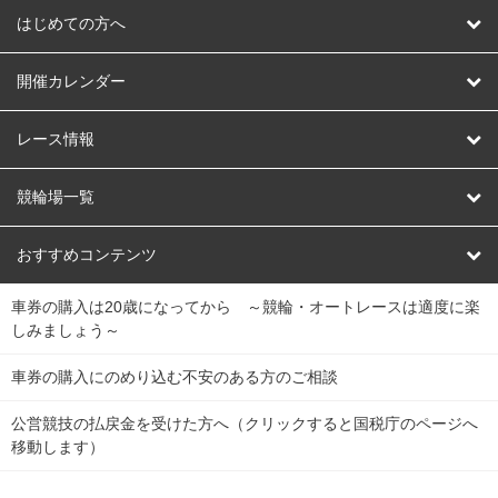
はじめての方へ
はじめての方へ
開催カレンダー
競輪
レース情報
オートレース
レース予想
競輪場一覧
競輪くじ
レース結果
北日本
函館競輪場
青森競輪場
いわき平競輪場
おすすめコンテンツ
車券の購入は20歳になってから ～競輪・オートレースは適度に楽
Dokanto!
キャリーオーバー一覧
関
競輪選手情報
弥彦競輪場
前橋競輪場
取手競輪場
宇都宮競輪場
しみましょう～
東
大宮競輪場
西武園競輪場
京王閣競輪場
立川競輪場
チャリロトプラザ
Perfecta Navi
車券の購入にのめり込む不安のある方のご相談
南
松戸競輪場
千葉競輪場
川崎競輪場
平塚競輪場
公営競技の払戻金を受けた方へ（クリックすると国税庁のページへ
netkeirin
関
移動します）
小田原競輪場
伊東競輪場
静岡競輪場
東
ケイリンガル