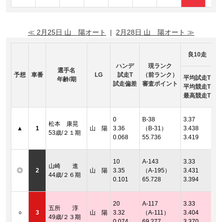
≪ 2月25日 山 陽オート
|
2月28日 山 陽オート ≫
良10走
ハンデ
現ランク
選手名
予想
車番
LG
試走T
（前ランク）
平均試走T
年齢/期
試走偏差
審査ポイント
平均競走T
最高競走T
着
0
B-38
3.37
松本 康晃
2
▲
1
山 陽
3.36
（B-31）
3.438
53歳/２１期
着
0.068
55.736
3.419
2
着
10
A-143
3.33
山崎 進
2
◎
2
山 陽
3.35
（A-195）
3.431
44歳/２６期
着
0.101
65.728
3.394
2
着
20
A-117
3.33
五所 淳
2
○
3
山 陽
3.32
（A-111）
3.404
49歳/２３期
着
0.074
69.277
3.370