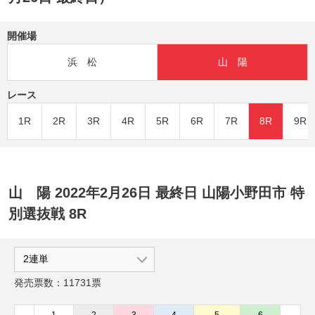
開催場
浜 松
山 陽
レース
1R
2R
3R
4R
5R
6R
7R
8R
9R
山 陽 2022年2月26日 最終日 山陽小野田市 特
別選抜戦 8R
発売票数：11731票