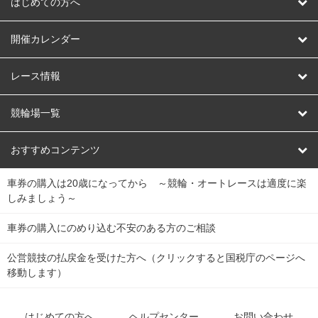
はじめての方へ
はじめての方へ
開催カレンダー
競輪
レース情報
オートレース
レース予想
競輪場一覧
競輪くじ
レース結果
北日本
函館競輪場
青森競輪場
いわき平競輪場
おすすめコンテンツ
車券の購入は20歳になってから ～競輪・オートレースは適度に楽
Dokanto!
キャリーオーバー一覧
関
競輪選手情報
弥彦競輪場
前橋競輪場
取手競輪場
宇都宮競輪場
しみましょう～
東
大宮競輪場
西武園競輪場
京王閣競輪場
立川競輪場
チャリロトプラザ
Perfecta Navi
車券の購入にのめり込む不安のある方のご相談
南
松戸競輪場
千葉競輪場
川崎競輪場
平塚競輪場
公営競技の払戻金を受けた方へ（クリックすると国税庁のページへ
netkeirin
関
移動します）
小田原競輪場
伊東競輪場
静岡競輪場
東
ケイリンガル
中
名古屋競輪場
岐阜競輪場
大垣競輪場
豊橋競輪場
はじめての方へ
ヘルプセンター
お問い合わせ