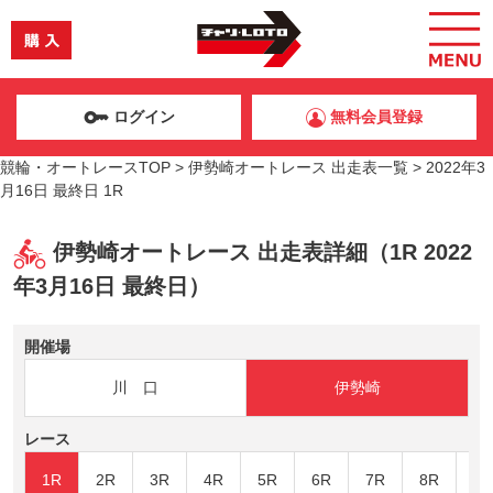
ログイン
無料会員登録
競輪・オートレースTOP
>
伊勢崎オートレース 出走表一覧
>
2022年3
月16日 最終日 1R
伊勢崎オートレース 出走表詳細（1R 2022
年3月16日 最終日）
開催場
川 口
伊勢崎
レース
1R
2R
3R
4R
5R
6R
7R
8R
9R