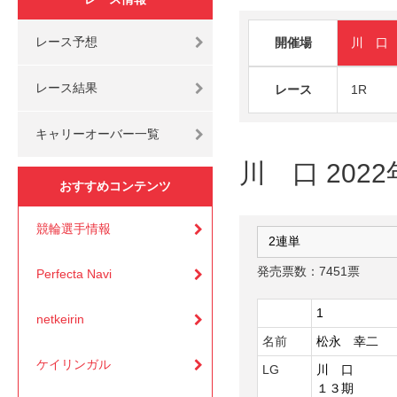
レース予想
開催場
川 口
レース結果
レース
1R
キャリーオーバー一覧
川 口 202
おすすめコンテンツ
競輪選手情報
発売票数：7451票
Perfecta Navi
1
netkeirin
名前
松永 幸二
ケイリンガル
LG
川 口
１３期