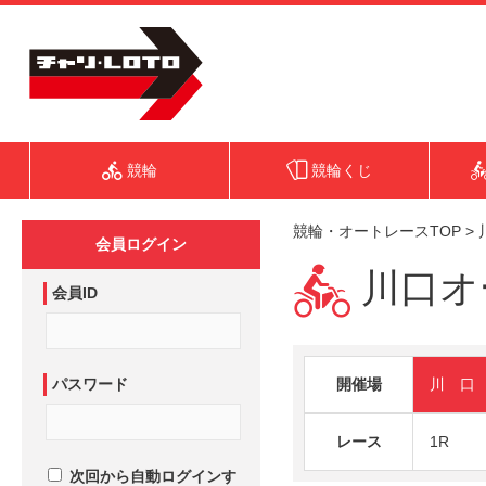
競輪
競輪くじ
競輪・オートレースTOP
>
会員ログイン
川口オー
会員ID
パスワード
開催場
川 口
レース
1R
次回から自動ログインす