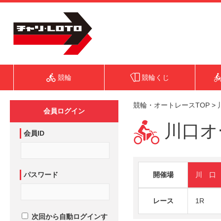
競輪
競輪くじ
競輪・オートレースTOP
>
会員ログイン
川口オー
会員ID
パスワード
開催場
川 口
レース
1R
次回から自動ログインす