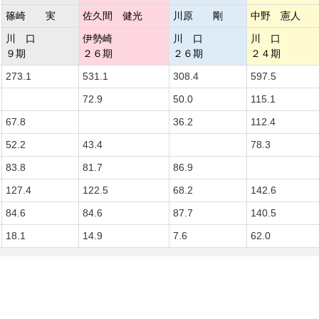
篠崎 実
佐久間 健光
川原 剛
中野 憲人
川 口
伊勢崎
川 口
川 口
９期
２６期
２６期
２４期
273.1
531.1
308.4
597.5
72.9
50.0
115.1
67.8
36.2
112.4
52.2
43.4
78.3
83.8
81.7
86.9
127.4
122.5
68.2
142.6
84.6
84.6
87.7
140.5
18.1
14.9
7.6
62.0