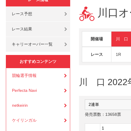
川口オー
レース予想
レース結果
開催場
川 口
キャリーオーバー一覧
レース
1R
おすすめコンテンツ
競輪選手情報
川 口 2022
Perfecta Navi
netkeirin
発売票数：13658票
ケイリンガル
1