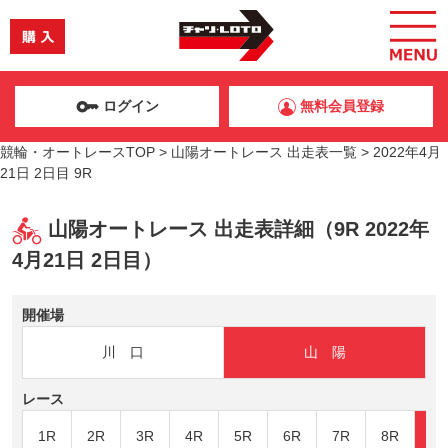
ログイン
無料会員登録
競輪・オートレースTOP
>
山陽オートレース 出走表一覧
>
2022年4月
21日 2日目 9R
山陽オートレース 出走表詳細（9R 2022年
4月21日 2日目）
開催場
川 口
山 陽
レース
1R
2R
3R
4R
5R
6R
7R
8R
9R