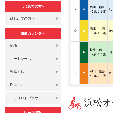
はじめての方へ
西川 頼臣
▲
4
浜
46歳/２６期
はじめての方へ
湯浅 浩
◎
5
伊
開催カレンダー
59歳/１９期
競輪
松生 信二
6
山
42歳/３０期
オートレース
競輪くじ
和田 健吾
○
7
浜
42歳/２８期
Dokanto!
チャリロトプラザ
浜松オー
レース情報