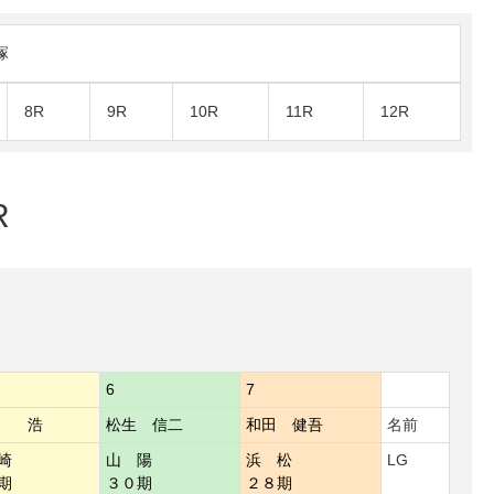
塚
8R
9R
10R
11R
12R
R
6
7
浅 浩
松生 信二
和田 健吾
名前
崎
山 陽
浜 松
LG
期
３０期
２８期