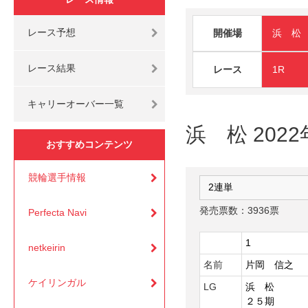
レース予想
開催場
浜 松
レース結果
レース
1R
キャリーオーバー一覧
浜 松 2022
おすすめコンテンツ
競輪選手情報
発売票数：3936票
Perfecta Navi
1
netkeirin
名前
片岡 信之
ケイリンガル
LG
浜 松
２５期