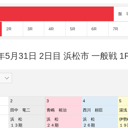
飯 
2R
3R
4R
5R
6R
7R
年5月31日 2日目 浜松市 一般戦 1
2
3
4
5
田中 竜二
青嶋 裕治
西川 頼臣
湯
浜 松
浜 松
浜 松
伊勢
１３期
２４期
２６期
１９