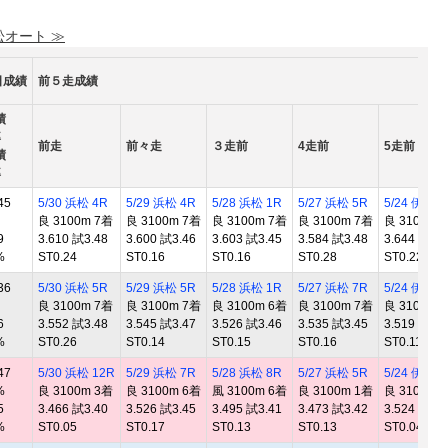
松オート ≫
日成績
前５走成績
績
率
前走
前々走
３走前
4走前
5走前
績
率
45
5/30 浜松 4R
5/29 浜松 4R
5/28 浜松 1R
5/27 浜松 5R
5/24 伊勢崎
良 3100m 7着
良 3100m 7着
良 3100m 7着
良 3100m 7着
良 3100m 
9
3.610 試3.48
3.600 試3.46
3.603 試3.45
3.584 試3.48
3.644 試3.4
%
ST0.24
ST0.16
ST0.16
ST0.28
ST0.22
36
5/30 浜松 5R
5/29 浜松 5R
5/28 浜松 1R
5/27 浜松 7R
5/24 伊勢崎
良 3100m 7着
良 3100m 7着
良 3100m 6着
良 3100m 7着
良 3100m 
6
3.552 試3.48
3.545 試3.47
3.526 試3.46
3.535 試3.45
3.519 試3.4
%
ST0.26
ST0.14
ST0.15
ST0.16
ST0.11
47
5/30 浜松 12R
5/29 浜松 7R
5/28 浜松 8R
5/27 浜松 5R
5/24 伊勢崎
%
良 3100m 3着
良 3100m 6着
風 3100m 6着
良 3100m 1着
良 3100m 
5
3.466 試3.40
3.526 試3.45
3.495 試3.41
3.473 試3.42
3.524 試3.4
%
ST0.05
ST0.17
ST0.13
ST0.13
ST0.04