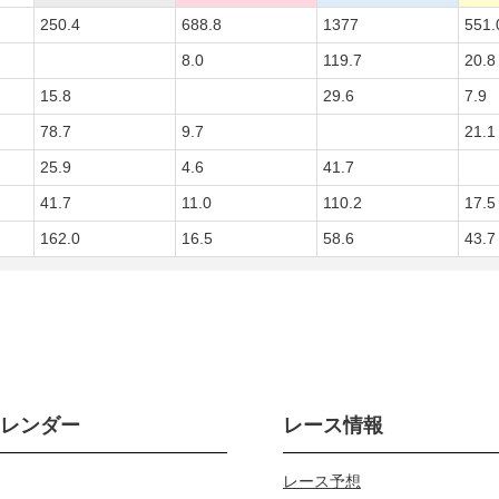
250.4
688.8
1377
551.
8.0
119.7
20.8
15.8
29.6
7.9
78.7
9.7
21.1
25.9
4.6
41.7
41.7
11.0
110.2
17.5
162.0
16.5
58.6
43.7
カレンダー
レース情報
レース予想