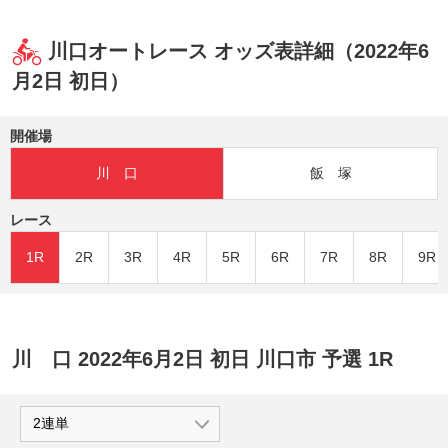
川口オートレース オッズ表詳細（2022年6
月2日 初日）
開催場
川 口
飯 塚
レース
1R
2R
3R
4R
5R
6R
7R
8R
9R
川 口 2022年6月2日 初日 川口市 予選 1R