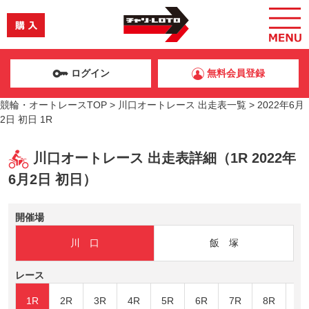
ログイン
無料会員登録
競輪・オートレースTOP
>
川口オートレース 出走表一覧
>
2022年6月
2日 初日 1R
川口オートレース 出走表詳細（1R 2022年
6月2日 初日）
開催場
川 口
飯 塚
レース
1R
2R
3R
4R
5R
6R
7R
8R
9R