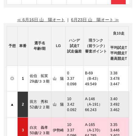
≪ 6月16日 山 陽オート
|
6月23日 山 陽オート ≫
良10走
ハンデ
現ランク
選手名
予想
車番
LG
試走T
（前ランク）
平均試走T
年齢/期
試走偏差
審査ポイント
平均競走T
最高競走T
着順
0
B-69
3.38
佐伯 拓実
2連
◎
1
山 陽
3.37
（B-43）
3.478
29歳/３３期
着順
0.098
49.549
3.447
2連
着順
10
A-146
3.40
田方 秀和
2連
▲
2
山 陽
3.42
（A-191）
3.492
52歳/２２期
着順
0.092
66.243
3.462
2連
着順
10
A-165
3.35
白次 義孝
2連
3
伊勢崎
3.37
（A-170）
3.446
50歳/２３期
着順
0.096
64.785
3.402