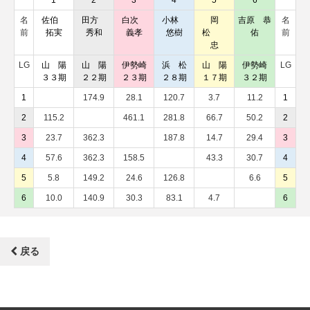
1
2
3
4
5
6
名
佐伯
田方
白次
小林
岡
吉原 恭
名
前
拓実
秀和
義孝
悠樹
松
佑
前
忠
LG
山 陽
山 陽
伊勢崎
浜 松
山 陽
伊勢崎
LG
３３期
２２期
２３期
２８期
１７期
３２期
1
174.9
28.1
120.7
3.7
11.2
1
2
115.2
461.1
281.8
66.7
50.2
2
3
23.7
362.3
187.8
14.7
29.4
3
4
57.6
362.3
158.5
43.3
30.7
4
5
5.8
149.2
24.6
126.8
6.6
5
6
10.0
140.9
30.3
83.1
4.7
6
戻る